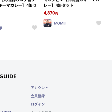
キーマカレー］4缶セ
レー］4缶セット
4,870
円
MOMIJI
I
GUIDE
て
アカウント
会員登録
て
ログイン