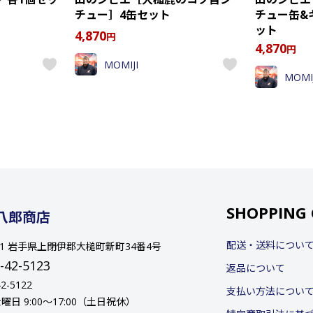
チュー］4缶セット
チュー缶&
ット
4,870
円
4,870
円
MOMIJI
MOMIJ
SHOPPING 
八郎商店
配送・送料につい
111 岩手県上閉伊郡大槌町新町34番4号
3-42-5123
返品について
42-5122
支払い方法につい
日 9:00〜17:00（土日祝休）