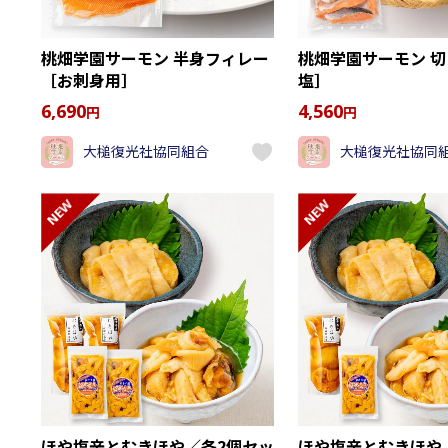
桃畑学園サーモン 半身フィレー
桃畑学園サーモン 
［お刺身用］
塩］
6,690
4,560
円
円
大槌復光社協同組合
大槌復光社協同
NEW
NEW
ほや塩辛とむきほや／各2個セッ
ほや塩辛とむきほや