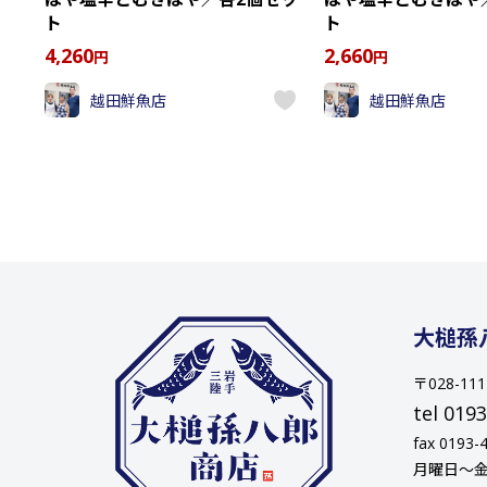
ト
ト
4,260
2,660
円
円
越田鮮魚店
越田鮮魚店
大槌孫
〒028-1
tel 019
fax 0193-
月曜日〜金曜