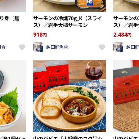
切り身［無
サーモンの冷燻70g_K（スライ
サーモンの冷
ス）／岩手大槌サーモン
ス）／岩手
918
2,484
円
円
組合
越田鮮魚店
越田
／各1個セッ
山のジビエ［大槌鹿のコク旨シ
山のジビエ