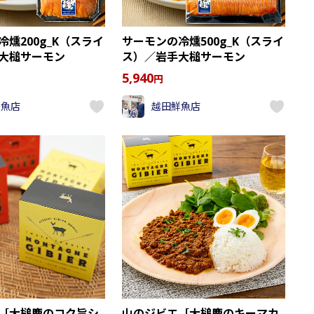
燻200g_K（スライ
サーモンの冷燻500g_K（スライ
大槌サーモン
ス）／岩手大槌サーモン
5,940
円
鮮魚店
越田鮮魚店
［大槌鹿のコク旨シ
山のジビエ［大槌鹿のキーマカ