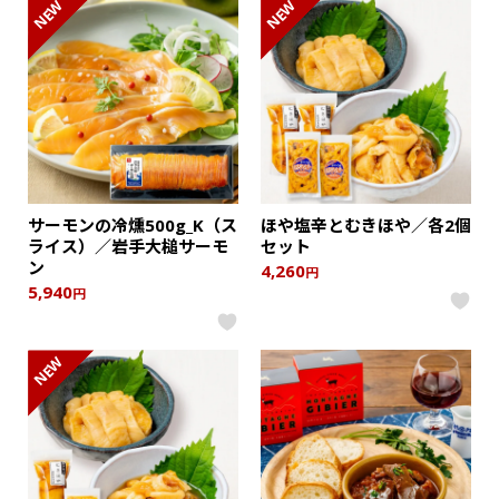
NEW
NEW
サーモンの冷燻500g_K（ス
ほや塩辛とむきほや／各2個
ライス）／岩手大槌サーモ
セット
ン
4,260
円
5,940
円
NEW