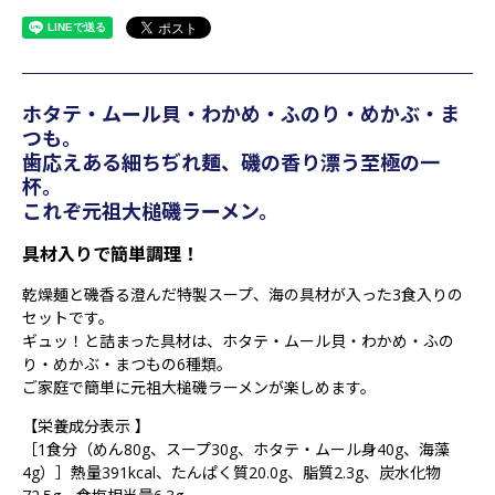
ホタテ・ムール貝・わかめ・ふのり・めかぶ・ま
つも。
歯応えある細ちぢれ麺、磯の香り漂う至極の一
杯。
これぞ元祖大槌磯ラーメン。
具材入りで簡単調理！
乾燥麺と磯香る澄んだ特製スープ、海の具材が入った3食入りの
セットです。
ギュッ！と詰まった具材は、ホタテ・ムール貝・わかめ・ふの
り・めかぶ・まつもの6種類。
ご家庭で簡単に元祖大槌磯ラーメンが楽しめます。
【栄養成分表示 】
［1食分（めん80g、スープ30g、ホタテ・ムール身40g、海藻
4g）］熱量391kcal、たんぱく質20.0g、脂質2.3g、炭水化物