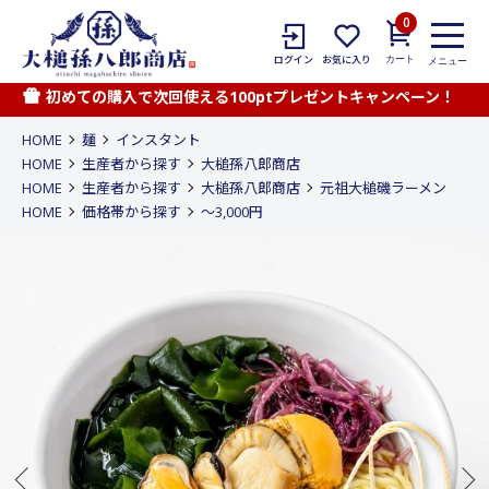
0
カート
ログイン
お気に入り
メニュー
初めての購入で次回使える100ptプレゼントキャンペーン！
HOME
麺
インスタント
HOME
生産者から探す
大槌孫八郎商店
HOME
生産者から探す
大槌孫八郎商店
元祖大槌磯ラーメン
HOME
価格帯から探す
〜3,000円