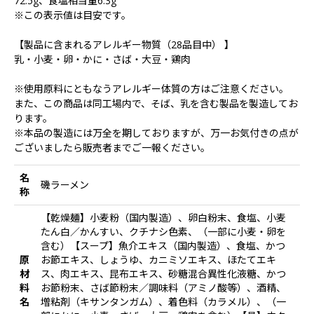
72.5g、食塩相当量6.3g
※この表示値は目安です。
【製品に含まれるアレルギー物質（28品目中） 】
乳・小麦・卵・かに・さば・大豆・鶏肉
※使用原料にともなうアレルギー体質の方はご注意ください。
また、この商品は同工場内で、そば、乳を含む製品を製造してお
ります。
※本品の製造には万全を期しておりますが、万一お気付きの点が
ございましたら販売者までご一報ください。
名
磯ラーメン
称
【乾燥麺】小麦粉（国内製造）、卵白粉末、食塩、小麦
たん白／かんすい、クチナシ色素、（一部に小麦・卵を
含む）【スープ】魚介エキス（国内製造）、食塩、かつ
原
お節エキス、しょうゆ、カニミソエキス、ほたてエキ
材
ス、肉エキス、昆布エキス、砂糖混合異性化液糖、かつ
料
お節粉末、さば節粉末／調味料（アミノ酸等）、酒精、
名
増粘剤（キサンタンガム）、着色料（カラメル）、（一