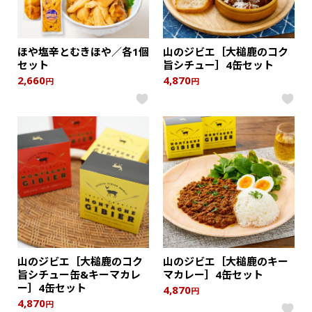
ほや塩辛とむきほや／各1個
山のジビエ［大槌鹿のコク
セット
旨シチュー］4缶セット
2,660
4,870
円
円
山のジビエ［大槌鹿のコク
山のジビエ［大槌鹿のキー
旨シチュー缶&キーマカレ
マカレー］4缶セット
ー］4缶セット
4,870
円
4,870
円