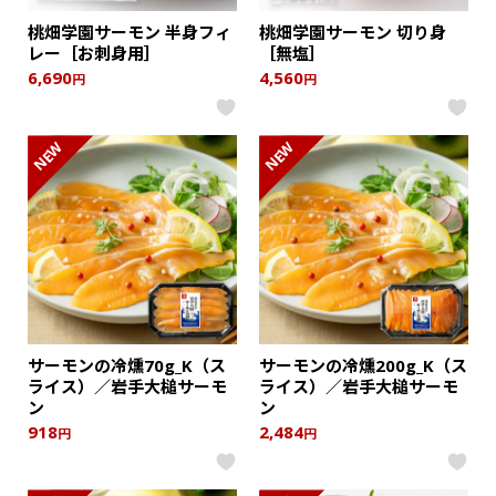
桃畑学園サーモン 半身フィ
桃畑学園サーモン 切り身
レー［お刺身用］
［無塩］
6,690
4,560
円
円
NEW
NEW
サーモンの冷燻70g_K（ス
サーモンの冷燻200g_K（ス
ライス）／岩手大槌サーモ
ライス）／岩手大槌サーモ
ン
ン
918
2,484
円
円