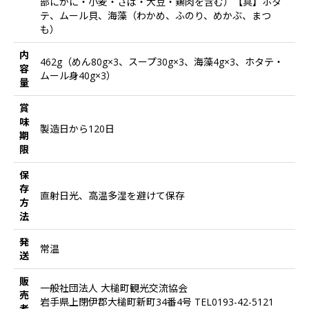
部にかに・小麦・さば・大豆・鶏肉を含む）【具】ホタ
テ、ムール貝、海藻（わかめ、ふのり、めかぶ、まつ
も）
内
462g（めん80g×3、スープ30g×3、海藻4g×3、ホタテ・
容
ムール身40g×3）
量
賞
味
製造日から120日
期
限
保
存
直射日光、高温多湿を避けて保存
方
法
発
常温
送
販
一般社団法人 大槌町観光交流協会
売
岩手県上閉伊郡大槌町新町34番4号 TEL0193-42-5121
者