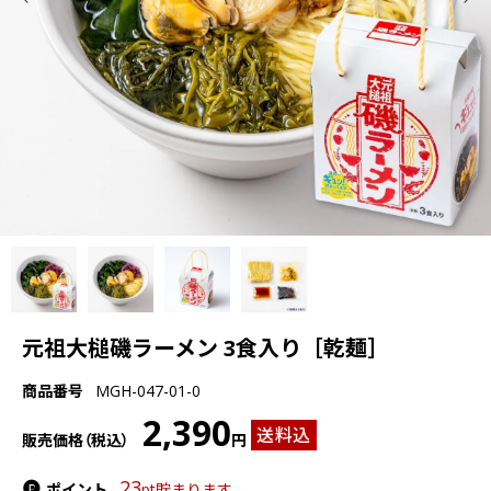
元祖大槌磯ラーメン 3食入り［乾麺］
商品番号
MGH-047-01-0
2,390
送料込
販売価格（税込）
円
23
ポイント
pt貯まります。