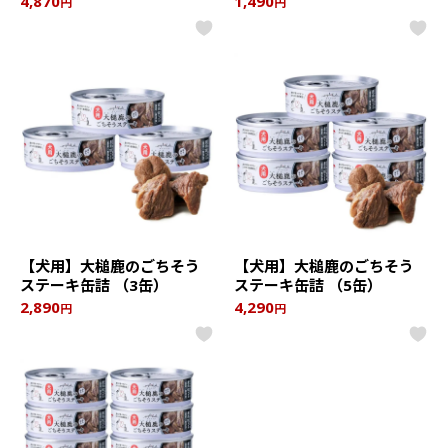
4,870
1,490
円
円
【犬用】大槌鹿のごちそう
【犬用】大槌鹿のごちそう
ステーキ缶詰 （3缶）
ステーキ缶詰 （5缶）
2,890
4,290
円
円