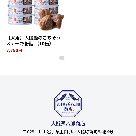
【犬用】大槌鹿のごちそう
ステーキ缶詰 （10缶）
7,790
円
大槌孫八郎商店
〒028-1111 岩手県上閉伊郡大槌町新町34番4号