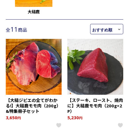
大槌鹿
11
全
商品
【大槌ジビエの全てがわか
【ステーキ、ロースト、焼肉
る!】大槌鹿モモ肉（200g）
に】大槌鹿モモ肉（200g×2
&特集冊子セット
P）
3,650
5,230
円
円