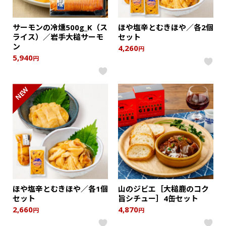
サーモンの冷燻500g_K（ス
ほや塩辛とむきほや／各2個
ライス）／岩手大槌サーモ
セット
ン
4,260
円
5,940
円
NEW
ほや塩辛とむきほや／各1個
山のジビエ［大槌鹿のコク
セット
旨シチュー］4缶セット
2,660
4,870
円
円