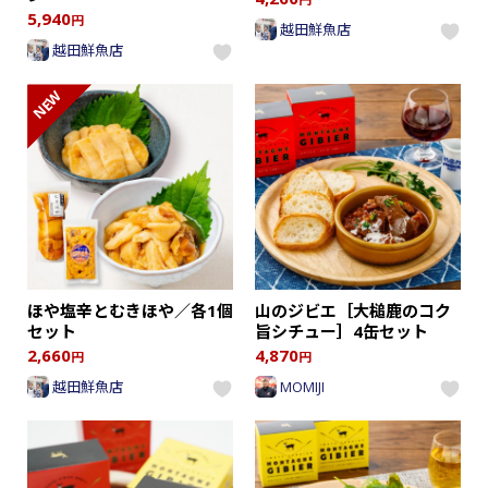
5,940
円
越田鮮魚店
越田鮮魚店
NEW
ほや塩辛とむきほや／各1個
山のジビエ［大槌鹿のコク
セット
旨シチュー］4缶セット
2,660
4,870
円
円
越田鮮魚店
MOMIJI