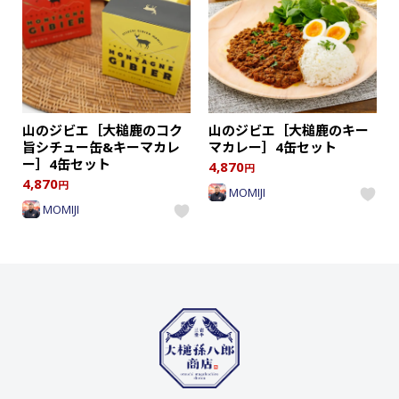
山のジビエ［大槌鹿のコク
山のジビエ［大槌鹿のキー
旨シチュー缶&キーマカレ
マカレー］4缶セット
ー］4缶セット
4,870
円
4,870
円
MOMIJI
MOMIJI