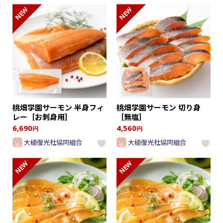
NEW
NEW
桃畑学園サーモン 半身フィ
桃畑学園サーモン 切り身
レー［お刺身用］
［無塩］
6,690
4,560
円
円
大槌復光社協同組合
大槌復光社協同組合
NEW
NEW