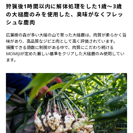
狩猟後1時間以内に解体処理をした1歳～3歳
の大槌鹿のみを使用した、臭味がなくフレッ
シュな鹿肉
広葉樹の森が多い大槌の山で育った大槌鹿は、肉質が柔らかく旨
味があり、高品質なジビエ肉として高く評価されています。
捕獲できる頭数に制限がある中で、肉質にこだわり続ける
MOMIJIが定めた厳しい基準をクリアした大槌鹿のみ使用してい
ます。