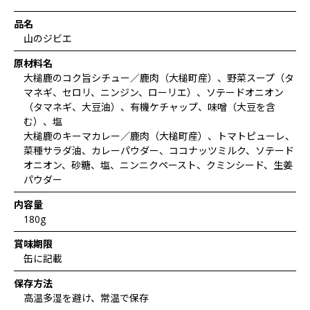
品名
山のジビエ
原材料名
大槌鹿のコク旨シチュー／鹿肉（大槌町産）、野菜スープ（タ
マネギ、セロリ、ニンジン、ローリエ）、ソテードオニオン
（タマネギ、大豆油）、有機ケチャップ、味噌（大豆を含
む）、塩
大槌鹿のキーマカレー／鹿肉（大槌町産）、トマトピューレ、
菜種サラダ油、カレーパウダー、ココナッツミルク、ソテード
オニオン、砂糖、塩、ニンニクペースト、クミンシード、生姜
パウダー
内容量
180g
賞味期限
缶に記載
保存方法
高温多湿を避け、常温で保存