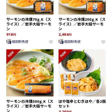
サーモンの冷燻70g_K（ス
サーモンの冷燻200g_K（ス
ライス）／岩手大槌サーモ
ライス）／岩手大槌サーモ
ン
ン
918
2,484
円
円
越田鮮魚店
越田鮮魚店
NEW
NEW
サーモンの冷燻500g_K（ス
ほや塩辛とむきほや／各2個
ライス）／岩手大槌サーモ
セット
ン
4,260
円