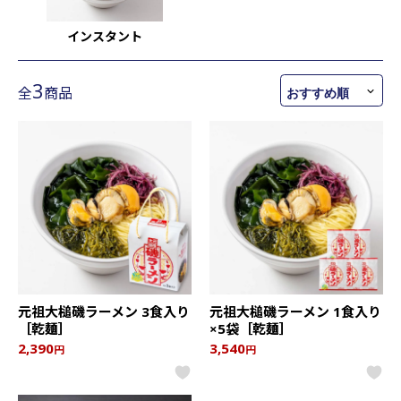
インスタント
3
全
商品
元祖大槌磯ラーメン 3食入り
元祖大槌磯ラーメン 1食入り
［乾麺］
×5袋［乾麺］
2,390
3,540
円
円