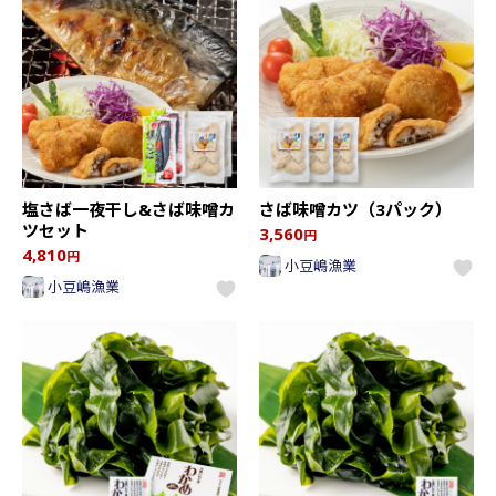
塩さば一夜干し&さば味噌カ
さば味噌カツ（3パック）
ツセット
3,560
円
4,810
円
小豆嶋漁業
小豆嶋漁業