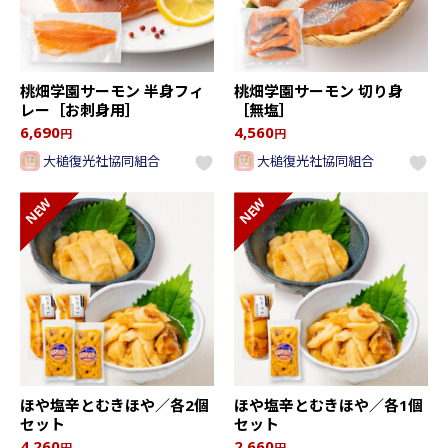
桃畑学園サーモン 半身フィ
桃畑学園サーモン 切り身
レー［お刺身用］
［無塩］
6,690
4,560
円
円
大槌復光社協同組合
大槌復光社協同組合
ほや塩辛とむきほや／各2個
ほや塩辛とむきほや／各1個
セット
セット
4,260
2,660
円
円