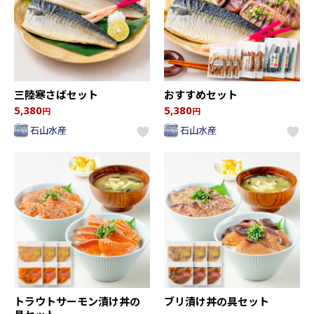
三陸寒さばセット
おすすめセット
5,380
5,380
円
円
石山水産
石山水産
トラウトサーモン漬け丼の
ブリ漬け丼の具セット