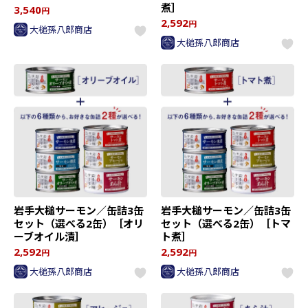
煮］
3,540
円
2,592
円
大槌孫八郎商店
大槌孫八郎商店
岩手大槌サーモン／缶詰3缶
岩手大槌サーモン／缶詰3缶
セット（選べる2缶）［オリ
セット（選べる2缶）［トマ
ーブオイル漬］
ト煮］
2,592
2,592
円
円
大槌孫八郎商店
大槌孫八郎商店