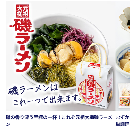
磯の香り漂う至極の一杯！これぞ元祖大槌磯ラーメ
むずか
ン
単調理