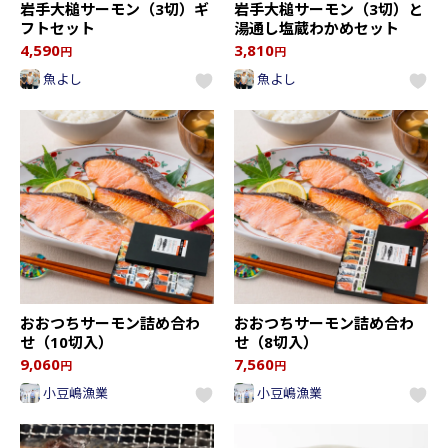
岩手大槌サーモン（3切）ギ
岩手大槌サーモン（3切）と
フトセット
湯通し塩蔵わかめセット
4,590
3,810
円
円
魚よし
魚よし
おおつちサーモン詰め合わ
おおつちサーモン詰め合わ
せ（10切入）
せ（8切入）
9,060
7,560
円
円
小豆嶋漁業
小豆嶋漁業