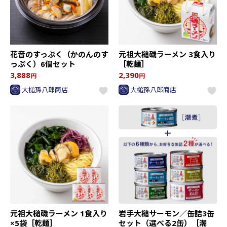
花音のすっぷく（かのんのす
元祖大槌磯ラーメン 3食入り
っぷく）6個セット
［乾麺］
3,888
2,390
円
円
大槌孫八郎商店
大槌孫八郎商店
元祖大槌磯ラーメン 1食入り
岩手大槌サーモン／缶詰3缶
×5袋［乾麺］
セット（選べる2缶）［潮