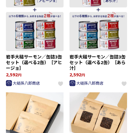
岩手大槌サーモン／缶詰3缶
岩手大槌サーモン／缶詰3缶
セット（選べる2缶）［アヒ
セット（選べる2缶）［あら
ージョ］
汁］
2,592
2,592
円
円
大槌孫八郎商店
大槌孫八郎商店