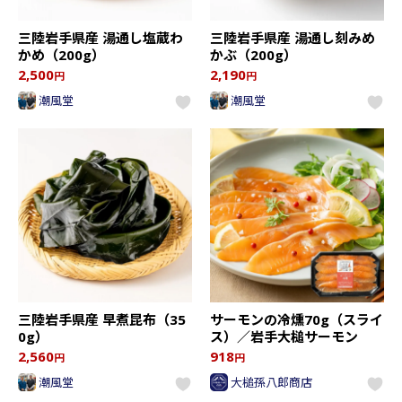
三陸岩手県産 湯通し塩蔵わ
三陸岩手県産 湯通し刻みめ
かめ（200g）
かぶ（200g）
2,500
2,190
円
円
潮風堂
潮風堂
三陸岩手県産 早煮昆布（35
サーモンの冷燻70g（スライ
0g）
ス）／岩手大槌サーモン
2,560
918
円
円
潮風堂
大槌孫八郎商店