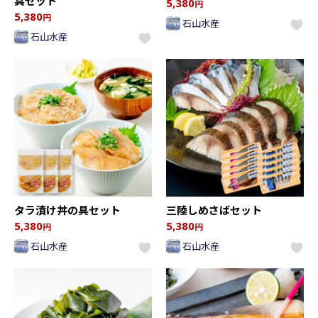
具セット
5,380
円
5,380
円
石山水産
石山水産
タラ漬け丼の具セット
三陸しめさばセット
5,380
5,380
円
円
石山水産
石山水産