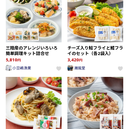
三陸産のアレンジいろいろ
チーズ入り鮭フライと鱈フラ
簡単調理キット詰合せ
イのセット（各2袋入）
5,810
3,420
円
円
小豆嶋漁業
潮風堂