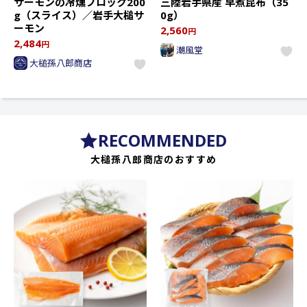
サーモンの冷燻ブロック200
三陸岩手県産 早煮昆布（35
g（スライス）／岩手大槌サ
0g）
ーモン
2,560
円
2,484
円
潮風堂
大槌孫八郎商店
RECOMMENDED
大槌孫八郎商店のおすすめ