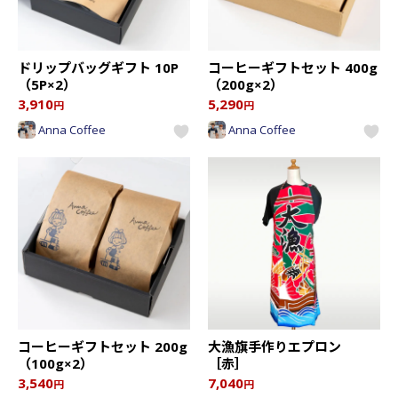
ドリップバッグギフト 10P
コーヒーギフトセット 400g
（5P×2）
（200g×2）
3,910
5,290
円
円
Anna Coffee
Anna Coffee
コーヒーギフトセット 200g
大漁旗手作りエプロン
（100g×2）
［赤］
3,540
7,040
円
円