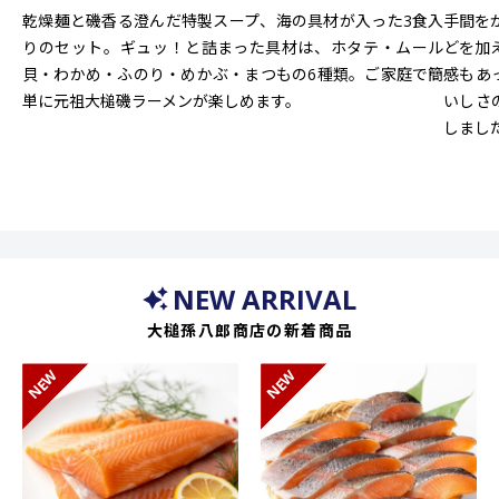
乾燥麺と磯香る澄んだ特製スープ、海の具材が入った3食入
手間を
りのセット。ギュッ！と詰まった具材は、ホタテ・ムール
どを加
貝・わかめ・ふのり・めかぶ・まつもの6種類。ご家庭で簡
感もあ
単に元祖大槌磯ラーメンが楽しめます。
いしさ
しまし
NEW ARRIVAL
大槌孫八郎商店の新着商品