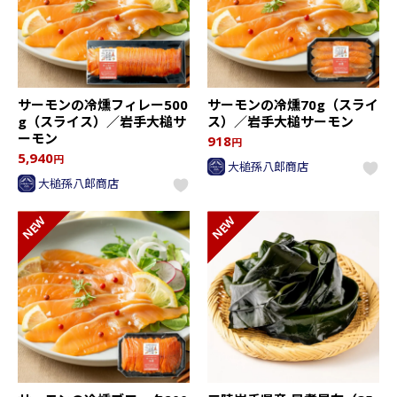
サーモンの冷燻フィレー500
サーモンの冷燻70g（スライ
g（スライス）／岩手大槌サ
ス）／岩手大槌サーモン
ーモン
918
円
5,940
円
大槌孫八郎商店
大槌孫八郎商店