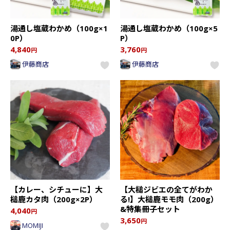
湯通し塩蔵わかめ（100g×1
湯通し塩蔵わかめ（100g×5
0P）
P）
4,840
3,760
円
円
伊藤商店
伊藤商店
【カレー、シチューに】大
【大槌ジビエの全てがわか
槌鹿カタ肉（200g×2P）
る!】大槌鹿モモ肉（200g）
&特集冊子セット
4,040
円
3,650
円
MOMIJI