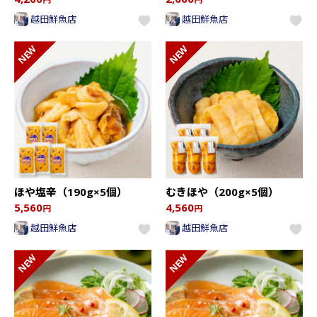
越田鮮魚店
越田鮮魚店
ほや塩辛（190g×5個）
むきほや（200g×5個）
5,560
4,560
円
円
越田鮮魚店
越田鮮魚店