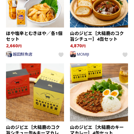
ほや塩辛とむきほや／各1個
山のジビエ［大槌鹿のコク
セット
旨シチュー］4缶セット
2,660
4,870
円
円
越田鮮魚店
MOMIJI
山のジビエ［大槌鹿のコク
山のジビエ［大槌鹿のキー
旨シチュー缶&キーマカレ
マカレー］4缶セット