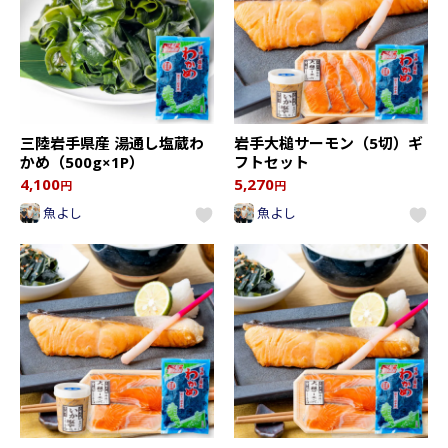
三陸岩手県産 湯通し塩蔵わ
岩手大槌サーモン（5切）ギ
かめ（500g×1P）
フトセット
4,100
5,270
円
円
魚よし
魚よし