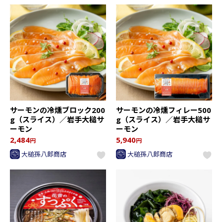
サーモンの冷燻ブロック200
サーモンの冷燻フィレー500
g（スライス）／岩手大槌サ
g（スライス）／岩手大槌サ
ーモン
ーモン
2,484
5,940
円
円
大槌孫八郎商店
大槌孫八郎商店