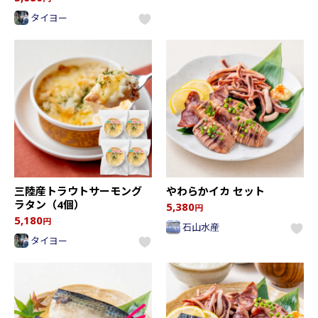
タイヨー
三陸産トラウトサーモング
やわらかイカ セット
ラタン（4個）
5,380
円
5,180
円
石山水産
タイヨー