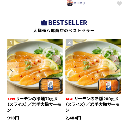
MOMIJI
BESTSELLER
大槌孫八郎商店のベストセラー
1
2
三陸
サーモンの冷燻70g_K
サーモンの冷燻200g_K
陸
（スライス）／岩手大槌サーモ
（スライス）／岩手大槌サーモ
（
Pセ
ン
ン
ン
918
円
2,484
円
5