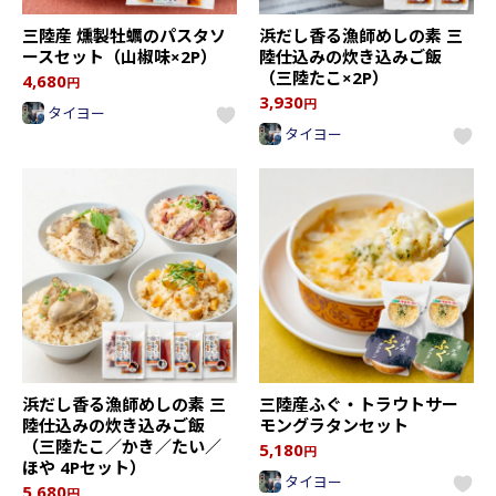
三陸産 燻製牡蠣のパスタソ
浜だし香る漁師めしの素 三
ースセット（山椒味×2P）
陸仕込みの炊き込みご飯
（三陸たこ×2P）
4,680
円
3,930
円
タイヨー
タイヨー
浜だし香る漁師めしの素 三
三陸産ふぐ・トラウトサー
陸仕込みの炊き込みご飯
モングラタンセット
（三陸たこ／かき／たい／
5,180
円
ほや 4Pセット）
タイヨー
5,680
円