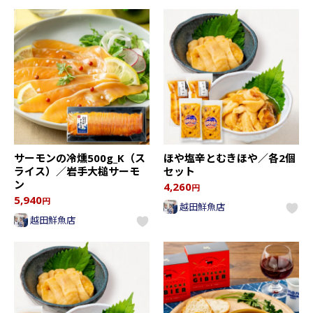
サーモンの冷燻500g_K（ス
ほや塩辛とむきほや／各2個
ライス）／岩手大槌サーモ
セット
ン
4,260
円
5,940
円
越田鮮魚店
越田鮮魚店