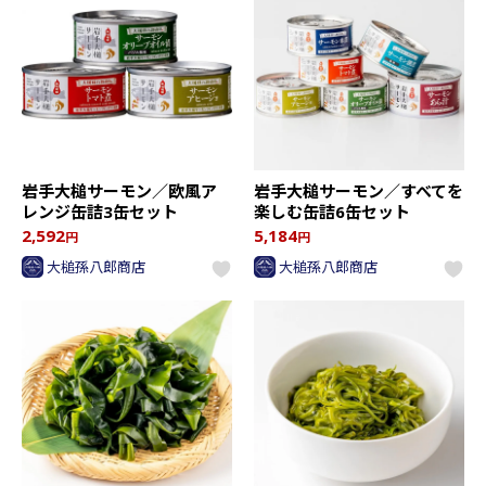
岩手大槌サーモン／欧風ア
岩手大槌サーモン／すべてを
レンジ缶詰3缶セット
楽しむ缶詰6缶セット
2,592
5,184
円
円
大槌孫八郎商店
大槌孫八郎商店