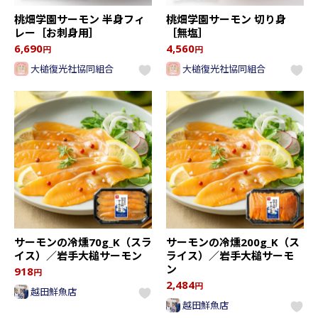
桃畑学園サーモン 半身フィ
桃畑学園サーモン 切り身
レー［お刺身用］
［無塩］
6,690
4,560
円
円
大槌復光社協同組合
大槌復光社協同組合
サーモンの冷燻70g_K（スラ
サーモンの冷燻200g_K（ス
イス）／岩手大槌サーモン
ライス）／岩手大槌サーモ
ン
918
円
2,484
円
越田鮮魚店
越田鮮魚店