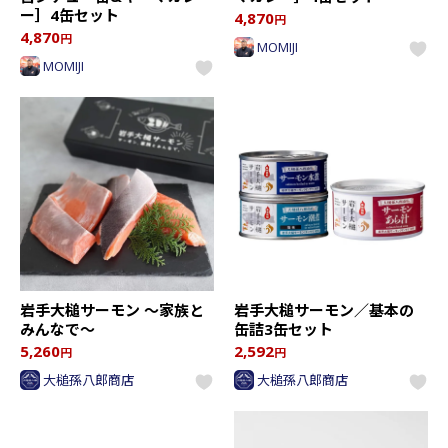
ー］4缶セット
4,870
円
4,870
円
MOMIJI
MOMIJI
岩手大槌サーモン ～家族と
岩手大槌サーモン／基本の
みんなで～
缶詰3缶セット
5,260
2,592
円
円
大槌孫八郎商店
大槌孫八郎商店