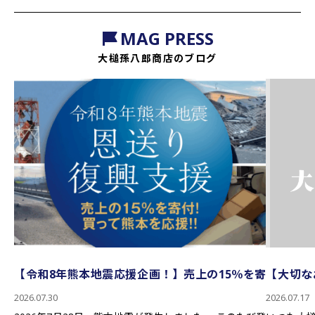
MAG PRESS
大槌孫八郎商店のブログ
【令和8年熊本地震応援企画！】売上の15％を寄
【大切な
付 買って応援！！熊本を応援！！｜恩送り復興
ア終了の
2026.07.30
2026.07.17
支援！！（大槌孫八郎商店）