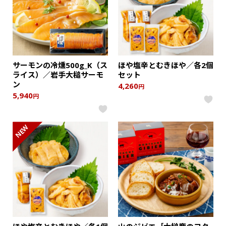
サーモンの冷燻500g_K（ス
ほや塩辛とむきほや／各2個
ライス）／岩手大槌サーモ
セット
ン
4,260
円
5,940
円
NEW