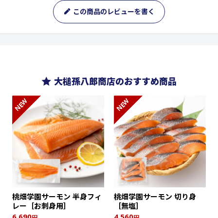
この商品のレビューを書く
大槌孫八郎商店のおすすめ商品
NEW
NEW
桃畑学園サーモン 半身フィ
桃畑学園サーモン 切り身
レー［お刺身用］
［無塩］
6,690
4,560
円
円