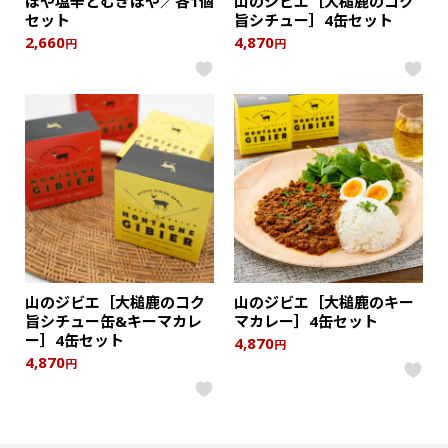
ほや塩辛とむきほや／各1個
山のジビエ［大槌鹿のコク
セット
旨シチュー］4缶セット
2,660
4,870
円
円
山のジビエ［大槌鹿のコク
山のジビエ［大槌鹿のキー
旨シチュー缶&キーマカレ
マカレー］4缶セット
ー］4缶セット
4,870
円
4,870
円