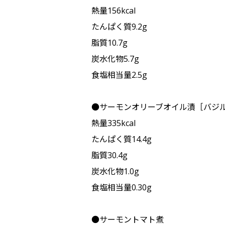
熱量156kcal
たんぱく質9.2g
脂質10.7g
炭水化物5.7g
食塩相当量2.5g
●サーモンオリーブオイル漬［バジ
熱量335kcal
たんぱく質14.4g
脂質30.4g
炭水化物1.0g
食塩相当量0.30g
●サーモントマト煮