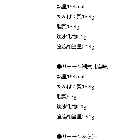
熱量193kcal
たんぱく質18.3g
脂質13.3g
炭水化物0.1g
食塩相当量0.13g
●サーモン潮煮［塩味］
熱量163kcal
たんぱく質18.8g
脂質9.7g
炭水化物0.0g
食塩相当量0.51g
●サーモンあら汁