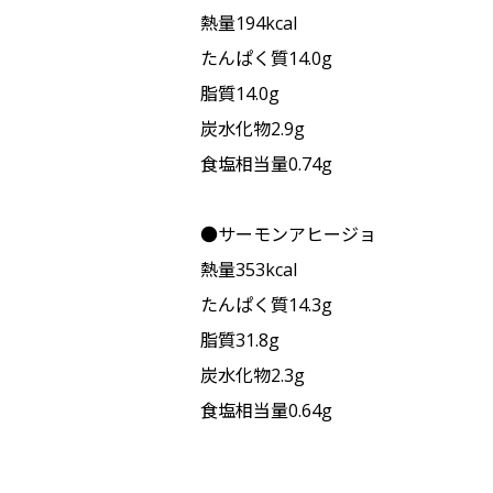
熱量194kcal
たんぱく質14.0g
脂質14.0g
炭水化物2.9g
食塩相当量0.74g
●サーモンアヒージョ
熱量353kcal
たんぱく質14.3g
脂質31.8g
炭水化物2.3g
食塩相当量0.64g