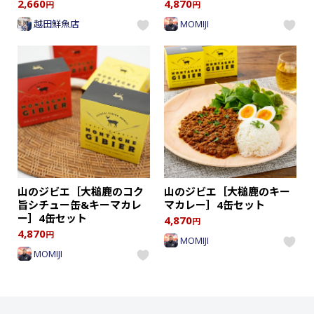
2,660
4,870
円
円
越田鮮魚店
MOMIJI
山のジビエ［大槌鹿のコク
山のジビエ［大槌鹿のキー
旨シチュー缶&キーマカレ
マカレー］4缶セット
ー］4缶セット
4,870
円
4,870
円
MOMIJI
MOMIJI