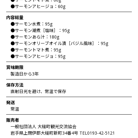
●サーモンアヒージョ：60g
内容総量
●サーモン水煮：95g
●サーモン潮煮［塩味］：95g
●サーモンあら汁：180g
●サーモンオリーブオイル漬［バジル風味］：95g
●サーモントマト煮：95g
●サーモンアヒージョ：95g
賞味期限
製造日から3年
保存方法
直射日光を避け、常温で保存
発送
常温
販売者
一般社団法人 大槌町観光交流協会
岩手県上閉伊郡大槌町新町34番4号 TEL0193-42-5121