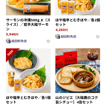
サーモンの冷燻500g_K（ス
ほや塩辛とむきほや／各2個
ライス）／岩手大槌サーモ
セット
ン
4,260
円
5,940
円
越田鮮魚店
越田鮮魚店
NEW
ほや塩辛とむきほや／各1個
山のジビエ［大槌鹿のコク
セット
旨シチュー］4缶セット