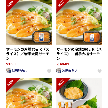
NEW
NEW
サーモンの冷燻70g_K（ス
サーモンの冷燻200g_K（ス
ライス）／岩手大槌サーモ
ライス）／岩手大槌サーモ
ン
ン
918
2,484
円
円
越田鮮魚店
越田鮮魚店
NEW
NEW