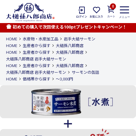
0
カート
ログイン
お気に入り
メニュー
初めての購入で次回使える100ptプレゼントキャンペーン！
HOME
水産物・水産加工品
岩手大槌サーモン
HOME
生産者から探す
大槌孫八郎商店
HOME
生産者から探す
大槌孫八郎商店
大槌孫八郎商店 岩手大槌サーモン
HOME
生産者から探す
大槌孫八郎商店
大槌孫八郎商店 岩手大槌サーモン
サーモンの缶詰
HOME
価格帯から探す
〜3,000円