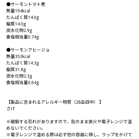
●サーモントマト煮
熱量194kcal
たんぱく質14.0g
脂質14.0g
炭水化物2.9g
食塩相当量0.74g
●サーモンアヒージョ
熱量353kcal
たんぱく質14.3g
脂質31.8g
炭水化物2.3g
食塩相当量0.64g
【製品に含まれるアレルギー物質（28品目中） 】
さけ
※破裂する恐れがありますので、缶のまま直火や電子レンジで温
めないでください。
※電子レンジで温める際は必ず他の容器に移し、ラップをかけて