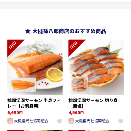
大槌孫八郎商店のおすすめ商品
NEW
NEW
桃畑学園サーモン 半身フィ
桃畑学園サーモン 切り身
レー［お刺身用］
［無塩］
6,690
4,560
円
円
大槌復光社協同組合
大槌復光社協同組合