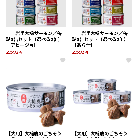
岩手大槌サーモン／缶
岩手大槌サーモン／缶
詰3缶セット（選べる2缶）
詰3缶セット（選べる2缶）
［アヒージョ］
［あら汁］
2,592
2,592
円
円
【犬用】大槌鹿のごちそう
【犬用】大槌鹿のごちそう