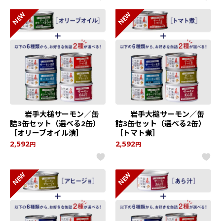
NEW
NEW
岩手大槌サーモン／缶
岩手大槌サーモン／缶
詰3缶セット（選べる2缶）
詰3缶セット（選べる2缶）
［オリーブオイル漬］
［トマト煮］
2,592
2,592
円
円
NEW
NEW