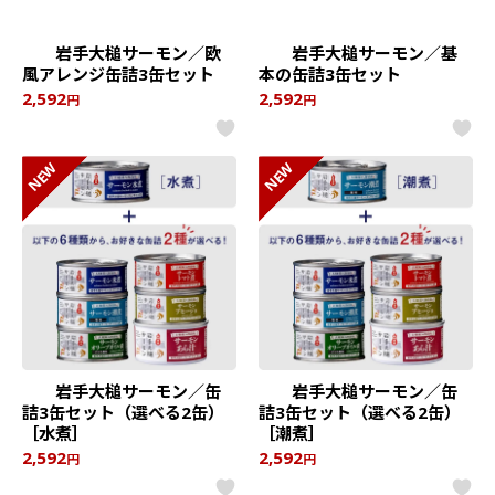
岩手大槌サーモン／欧
岩手大槌サーモン／基
風アレンジ缶詰3缶セット
本の缶詰3缶セット
2,592
2,592
円
円
NEW
NEW
岩手大槌サーモン／缶
岩手大槌サーモン／缶
詰3缶セット（選べる2缶）
詰3缶セット（選べる2缶）
［水煮］
［潮煮］
2,592
2,592
円
円