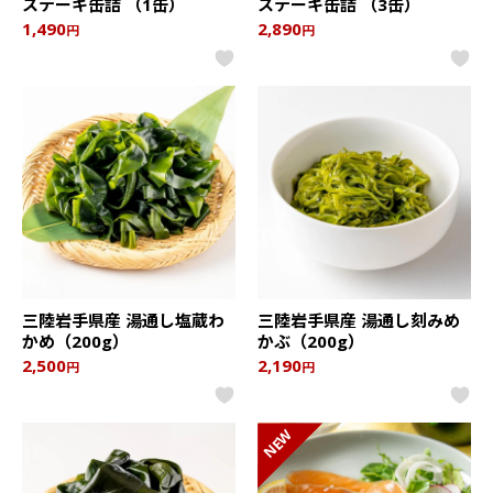
ステーキ缶詰 （1缶）
ステーキ缶詰 （3缶）
1,490
2,890
円
円
三陸岩手県産 湯通し塩蔵わ
三陸岩手県産 湯通し刻みめ
かめ（200g）
かぶ（200g）
2,500
2,190
円
円
NEW