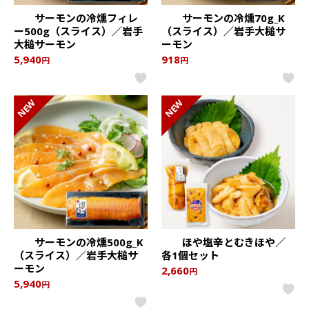
サーモンの冷燻フィレ
サーモンの冷燻70g_K
ー500g（スライス）／岩手
（スライス）／岩手大槌サ
大槌サーモン
ーモン
5,940
918
円
円
NEW
NEW
サーモンの冷燻500g_K
ほや塩辛とむきほや／
（スライス）／岩手大槌サ
各1個セット
ーモン
2,660
円
5,940
円