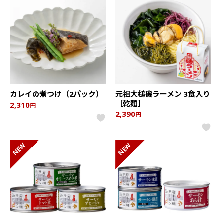
カレイの煮つけ（2パック）
元祖大槌磯ラーメン 3食入り
［乾麺］
2,310
円
2,390
円
NEW
NEW