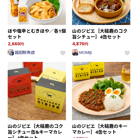
ほや塩辛とむきほや／各1個
山のジビエ［大槌鹿のコク
セット
旨シチュー］4缶セット
2,660
4,870
円
円
越田鮮魚店
MOMIJI
山のジビエ［大槌鹿のコク
山のジビエ［大槌鹿のキー
旨シチュー缶&キーマカレ
マカレー］4缶セット
ー］4缶セット