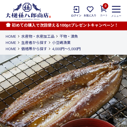
0
カート
ログイン
お気に入り
メニュー
初めての購入で次回使える100ptプレゼントキャンペーン！
HOME
水産物・水産加工品
干物・漬魚
HOME
生産者から探す
小豆嶋漁業
HOME
価格帯から探す
4,000円〜5,000円