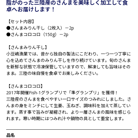
脂がのった三陸産のさんまを美味しく加工して食
卓へお届けします！
【セット内容】
●さんまみりん干し（2枚入）－2p
●さんまコロコロ（150g）－2p
【さんまみりん干し】
小豆嶋漁業では、昔から独自の製法にこだわり、一つ一つ丁寧に
心を込めてさんまのみりん干しを作り続けています。旬のさんま
を新鮮な状態で冷凍保管していますので、解凍しても旨味はその
まま。三陸の味自慢を食卓でお楽しみください。
【さんまコロコロ】
2017年開催Fish-1グランプリで「準グランプリ」を獲得！
三陸産のさんまを食べやすい一口サイズのつみれにしました。さ
んまの身をミンチにして生姜、玉ねぎ、調味料を加えて蒸してい
ます。蒸す事で旨みが凝縮され、より一層さんまの風味を感じら
れます。寒い時期にはつみれ汁や鍋物の具として重宝します。
品名