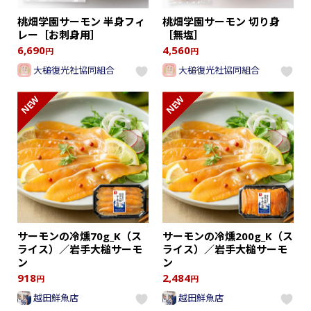
桃畑学園サーモン 半身フィ
桃畑学園サーモン 切り身
レー［お刺身用］
［無塩］
6,690
4,560
円
円
大槌復光社協同組合
大槌復光社協同組合
NEW
NEW
サーモンの冷燻70g_K（ス
サーモンの冷燻200g_K（ス
ライス）／岩手大槌サーモ
ライス）／岩手大槌サーモ
ン
ン
918
2,484
円
円
越田鮮魚店
越田鮮魚店