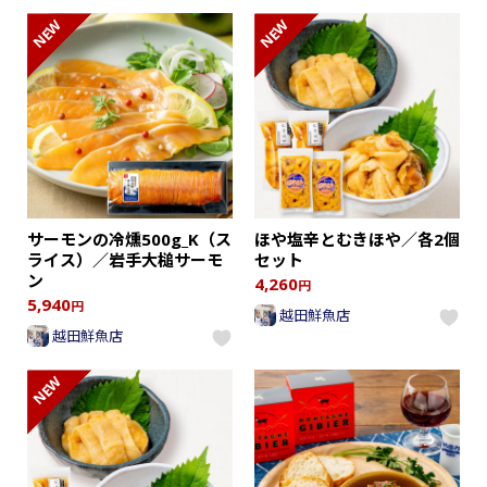
NEW
NEW
サーモンの冷燻500g_K（ス
ほや塩辛とむきほや／各2個
ライス）／岩手大槌サーモ
セット
ン
4,260
円
5,940
円
越田鮮魚店
越田鮮魚店
NEW