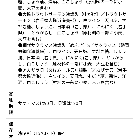
糖、しょう油、洋酒、白こしょう（原材料の一部に小
麦、大豆を含む）
●大槌トラウトサーモン冷燻製【中がけ】／トラウトサ
ーモン（岩手県大槌近海養殖）、白ワイン、天日塩、す
だき糖、しょう油、日本酒（岩手県）、にんにく（岩手
県）、とうがらし、白こしょう（原材料の一部に小麦、
大豆を含む）
●網代サクラマス冷燻製（めぶき）S／サクラマス（静岡
県網代湾養殖）、白ワイン、天日塩、すだき糖、しょう
油、日本酒（岩手県）、にんにく(岩手県）、とうがら
し、白こしょう（原材料の一部に小麦、大豆を含む）
●アカザラ貝（又はムール貝）燻製／アカザラ貝（岩手
県大槌近海）、白ワイン、天日塩、すだき糖、醤油、洋
酒、白こしょう（材料の一部に小麦、大豆を含む）
賞
味
サケ・マスは90日、貝類は180日
期
限
保
存
冷暗所（15℃以下）保存
方