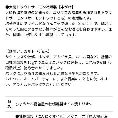
●大槌トラウトサーモン冷燻製【中がけ】
大槌近海で養殖の始まった、ニジマスの降海型魚種であるトラウ
トサーモン（サーモントラウトとも）の冷燻製です。
塩分控えめでマイルドなりんご材で燻した【中がけ】で、ほどよ
くのった脂とクセのない旨味がどんなお酒にも合わせやすい、ま
た、料理にも使いやすい燻製にしています。
【燻製アラカルト（6個入】
サケ・マスや牡蛎、ホタテ、アカザラ貝、ムール貝など、苫屋の
自社製燻製を10gずつ真空ミニパックに包装し、これらを6個（5
種類以上）詰め合わせにしました。
パックにより魚介の組み合わせが異なる場合があります。
おやつに、ホームパーティーに、また行楽のおともに使いやす
い、アラカルトパックをご利用ください。
品
ひょうたん島苫屋の牡蛎燻製オイル漬トリオS
名
●牡蛎燻製（にんにくオイル）／かき（岩手県大槌近海