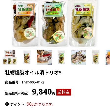
牡蛎燻製オイル漬トリオS
商品番号
TMY-005-01-2
9,840
送料込
販売価格（税込）
円
98
ポイント
pt貯まります。