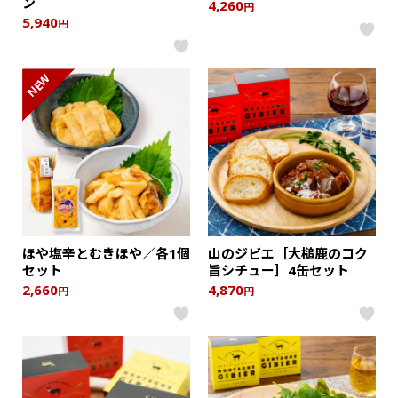
ン
4,260
円
5,940
円
NEW
ほや塩辛とむきほや／各1個
山のジビエ［大槌鹿のコク
セット
旨シチュー］4缶セット
2,660
4,870
円
円