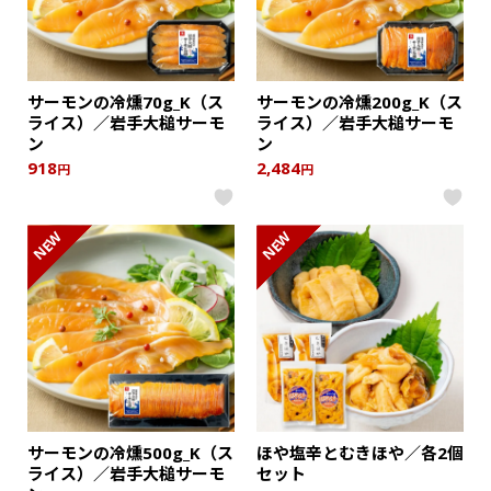
サーモンの冷燻70g_K（ス
サーモンの冷燻200g_K（ス
ライス）／岩手大槌サーモ
ライス）／岩手大槌サーモ
ン
ン
918
2,484
円
円
NEW
NEW
サーモンの冷燻500g_K（ス
ほや塩辛とむきほや／各2個
ライス）／岩手大槌サーモ
セット