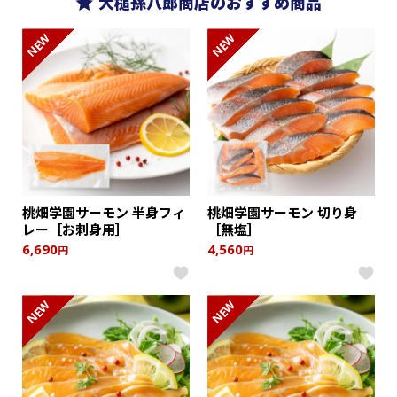
大槌孫八郎商店のおすすめ商品
NEW
NEW
桃畑学園サーモン 半身フィ
桃畑学園サーモン 切り身
レー［お刺身用］
［無塩］
6,690
4,560
円
円
NEW
NEW