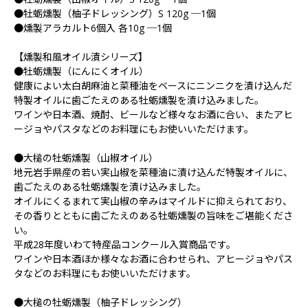
●牡蛎燻製（柚子ドレッシング）S 120g ─1個
●燻製アラカルト6個入 各10g ─1個
【燻製和風オイル漬シリーズ】
●牡蛎燻製（にんにくオイル）
健康によい太白胡麻油と菜種油をベースにニンニクを漬け込んだ
特製オイルに歯ごたえのある牡蛎燻製を漬け込みました。
ワインや日本酒、焼酎、ビールなど様々なお酒に合い、またアヒ
ージョやパスタなどのお料理にもお使いいただけます。
●大槌の牡蛎燻製（山椒オイル）
地元岩手県産の若い実山椒を菜種油に漬け込んだ特製オイルに、
歯ごたえのある牡蛎燻製を漬け込みました。
オイルにくるまれて実山椒の辛みはマイルドに抑えられており、
その香りとともに歯ごたえのある牡蛎燻製の旨味をご堪能くださ
い。
平成28年度いわて特産品コンクール入賞商品です。
ワインや日本酒ほか様々なお酒に合わせられ、アヒージョやパス
タなどのお料理にもお使いいただけます。
●大槌の牡蛎燻製（柚子ドレッシング）