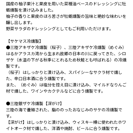
国産の柚子果汁と果皮を用いた菜種油ベースのドレッシングに牡
蛎燻製を漬け込みました。
柚子の香りと果皮のほろ苦さが牡蛎燻製の旨味と絶妙な味わいを
醸し出します。
野菜サラダのドレッシングとしてもご利用いただけます。
【サケマス冷燻製】
●三陸アキザケ冷燻製（桜子）、三陸アキザケ冷燻製（めぐみ）
はるかアラスカ湾から生まれ故郷の日本の川に戻ってきた、シロ
ザケ（水温の下がる秋季にとれるため秋鮭とも呼ばれる）の冷燻
製です。
（桜子）はしっかりと漬け込み、スパイシーなサクラ材で燻し
た、辛口日本酒に合う燻製です。
また、（めぐみ）は塩分を控え目に漬け込み、マイルドなりんご
材で燻した、ワインやカクテルなどに合う燻製です。
●三陸銀ザケ冷燻製【深がけ】
三陸の海で養殖された、脂ののったおなじみのサケの冷燻製で
す。
【深がけ】はしっかりと漬け込み、ウィスキー樽に使われたホワ
イトオーク材で燻した、洋酒や焼酎、ビールに合う燻製です。