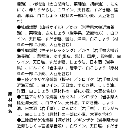
養殖）、植物油（太白胡麻油、菜種油、胡麻油）、にん
にく、赤とうがらし、白ワイン、天日塩、すだき糖、醤
油、洋酒、白こしょう（材料の一部に小麦、大豆を含
む）
●牡蛎燻製（山椒オイル）／かき（岩手県大槌近海養
殖）、菜種油、さんしょう（岩手県、近畿地方）、白ワ
イン、天日塩、すだき糖、醤油、洋酒、白こしょう（材
料の一部に小麦、大豆を含む）
●牡蛎燻製（柚子ドレッシング）／かき（岩手県大槌近
海養殖）、菜種油、ゆず(果皮、果汁、国産)、穀物酢、白
ワイン、天日塩、すだき糖、しょう油、日本酒（岩手
県）、にんにく（岩手県）、唐辛子、白こしょう（原材
料の一部に小麦、大豆を含む）
●三陸アキザケ冷燻製（桜子）／シロザケ（岩手県大槌
近海天然）、白ワイン、天日塩、すだき糖、しょう油、
洋酒、白こしょう（原材料の一部に小麦、大豆を含む）
原
●三陸アキザケ冷燻製（めぐみ）／シロザケ（岩手県大
材
槌近海天然）、白ワイン、天日塩、すだき糖、しょう
料
油、日本酒（岩手県）、にんにく（岩手県）、とうがら
名
し、白こしょう（原材料の一部に小麦、大豆を含む）
●三陸銀ザケ冷燻製【深がけ】／ギンザケ（岩手県大槌
近海もしくは宮城県養殖）、白ワイン、天日塩、すだき