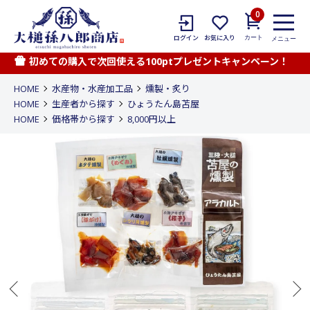
0
カート
ログイン
お気に入り
メニュー
初めての購入で次回使える100ptプレゼントキャンペーン！
HOME
水産物・水産加工品
燻製・炙り
HOME
生産者から探す
ひょうたん島苫屋
HOME
価格帯から探す
8,000円以上