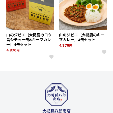
山のジビエ［大槌鹿のコク
山のジビエ［大槌鹿のキー
旨シチュー缶&キーマカレ
マカレー］4缶セット
ー］4缶セット
4,870
円
4,870
円
大槌孫八郎商店