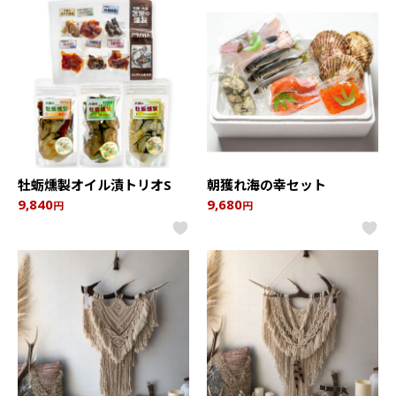
牡蛎燻製オイル漬トリオS
朝獲れ海の幸セット
9,840
9,680
円
円