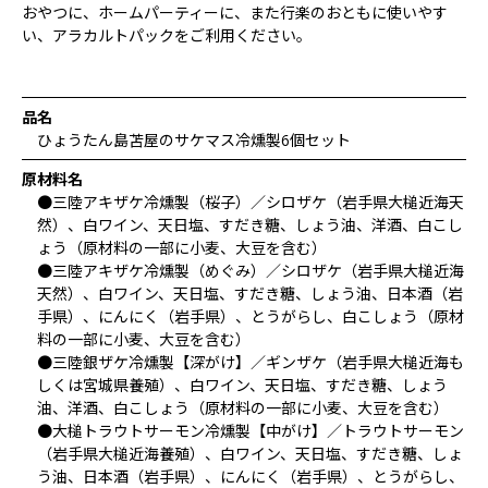
おやつに、ホームパーティーに、また行楽のおともに使いやす
い、アラカルトパックをご利用ください。
品名
ひょうたん島苫屋のサケマス冷燻製6個セット
原材料名
●三陸アキザケ冷燻製（桜子）／シロザケ（岩手県大槌近海天
然）、白ワイン、天日塩、すだき糖、しょう油、洋酒、白こし
ょう（原材料の一部に小麦、大豆を含む）
●三陸アキザケ冷燻製（めぐみ）／シロザケ（岩手県大槌近海
天然）、白ワイン、天日塩、すだき糖、しょう油、日本酒（岩
手県）、にんにく（岩手県）、とうがらし、白こしょう（原材
料の一部に小麦、大豆を含む）
●三陸銀ザケ冷燻製【深がけ】／ギンザケ（岩手県大槌近海も
しくは宮城県養殖）、白ワイン、天日塩、すだき糖、しょう
油、洋酒、白こしょう（原材料の一部に小麦、大豆を含む）
●大槌トラウトサーモン冷燻製【中がけ】／トラウトサーモン
（岩手県大槌近海養殖）、白ワイン、天日塩、すだき糖、しょ
う油、日本酒（岩手県）、にんにく（岩手県）、とうがらし、