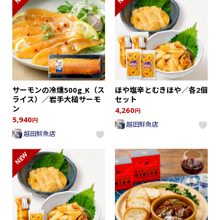
サーモンの冷燻500g_K（ス
ほや塩辛とむきほや／各2個
ライス）／岩手大槌サーモ
セット
ン
4,260
円
5,940
円
越田鮮魚店
越田鮮魚店
NEW