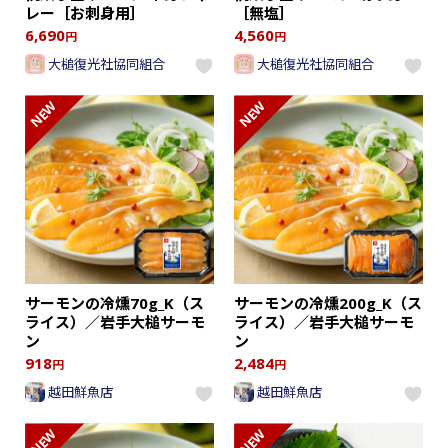
レー［お刺身用］
［無塩］
6,690
4,560
円
円
大槌復光社協同組合
大槌復光社協同組合
NEW
NEW
サーモンの冷燻70g_K（ス
サーモンの冷燻200g_K（ス
ライス）／岩手大槌サーモ
ライス）／岩手大槌サーモ
ン
ン
918
2,484
円
円
越田鮮魚店
越田鮮魚店
NEW
NEW