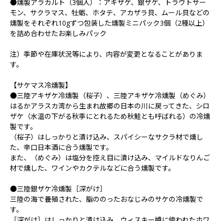
●燻製アラカルト（3個入）：アキザケ、銀ザケ、トラウトサー
モン、サクラマス、牡蛎、ホタテ、アカザラ貝、ムール貝などの
燻製をそれぞれ10gずつ包装した燻製ミニパック3個（2種以上）
を詰め合わせたお楽しみパック
注）季節や在庫状況等により、内容が変更となることがありま
す。
【サケマス冷燻製】
●三陸アキザケ冷燻製（桜子）、三陸アキザケ冷燻製（めぐみ）
はるかアラスカ湾から生まれ故郷の日本の川に戻ってきた、シロ
ザケ（水温の下がる秋季にとれるため秋鮭とも呼ばれる）の冷燻
製です。
（桜子）はしっかりと漬け込み、スパイシーなサクラ材で燻し
た、辛口日本酒に合う燻製です。
また、（めぐみ）は塩分を控え目に漬け込み、マイルドなりんご
材で燻した、ワインやカクテルなどに合う燻製です。
●三陸銀ザケ冷燻製［深がけ］
三陸の海で養殖された、脂ののったおなじみのサケの冷燻製で
す。
［深がけ］はしっかりと漬け込み、ウィスキー樽に使われたホワ