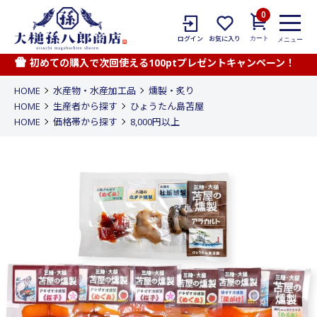
0
カート
ログイン
お気に入り
メニュー
初めての購入で次回使える100ptプレゼントキャンペーン！
HOME
水産物・水産加工品
燻製・炙り
HOME
生産者から探す
ひょうたん島苫屋
HOME
価格帯から探す
8,000円以上