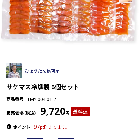
ひょうたん島苫屋
サケマス冷燻製 6個セット
商品番号
TMY-004-01-2
9,720
送料込
販売価格（税込）
円
97
ポイント
pt貯まります。