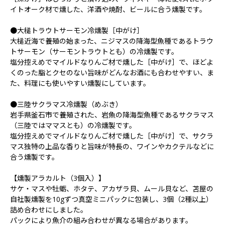
イトオーク材で燻した、洋酒や焼酎、ビールに合う燻製です。
●大槌トラウトサーモン冷燻製［中がけ］
大槌近海で養殖の始まった、ニジマスの降海型魚種であるトラウ
トサーモン（サーモントラウトとも）の冷燻製です。
塩分控えめでマイルドなりんご材で燻した［中がけ］で、ほどよ
くのった脂とクセのない旨味がどんなお酒にも合わせやすい、ま
た、料理にも使いやすい燻製にしています。
●三陸サクラマス冷燻製（めぶき）
岩手県釜石市で養殖された、岩魚の降海型魚種であるサクラマス
（三陸ではママスとも）の冷燻製です。
塩分控えめでマイルドなりんご材で燻した［中がけ］で、サクラ
マス独特の上品な香りと旨味が特長の、ワインやカクテルなどに
合う燻製です。
【燻製アラカルト（3個入）】
サケ・マスや牡蛎、ホタテ、アカザラ貝、ムール貝など、苫屋の
自社製燻製を10gずつ真空ミニパックに包装し、3個（2種以上）
詰め合わせにしました。
パックにより魚介の組み合わせが異なる場合があります。