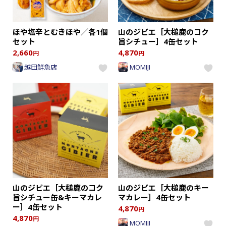
ほや塩辛とむきほや／各1個
山のジビエ［大槌鹿のコク
セット
旨シチュー］4缶セット
2,660
4,870
円
円
越田鮮魚店
MOMIJI
山のジビエ［大槌鹿のコク
山のジビエ［大槌鹿のキー
旨シチュー缶&キーマカレ
マカレー］4缶セット
ー］4缶セット
4,870
円
4,870
円
MOMIJI