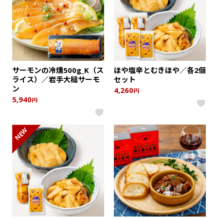
サーモンの冷燻500g_K（ス
ほや塩辛とむきほや／各2個
ライス）／岩手大槌サーモ
セット
ン
4,260
円
5,940
円
NEW