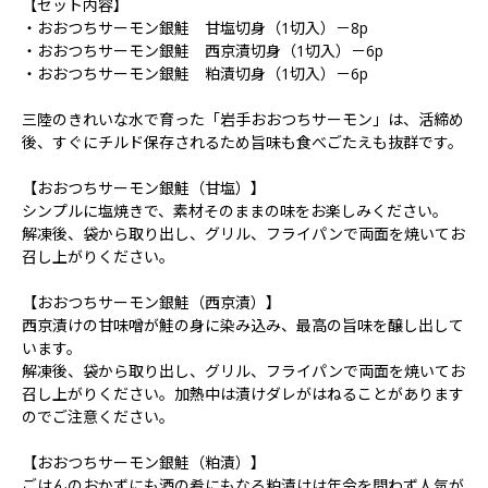
【セット内容】
・おおつちサーモン銀鮭 甘塩切身（1切入）－8p
・おおつちサーモン銀鮭 西京漬切身（1切入）－6p
・おおつちサーモン銀鮭 粕漬切身（1切入）－6p
三陸のきれいな水で育った「岩手おおつちサーモン」は、活締め
後、すぐにチルド保存されるため旨味も食べごたえも抜群です。
【おおつちサーモン銀鮭（甘塩）】
シンプルに塩焼きで、素材そのままの味をお楽しみください。
解凍後、袋から取り出し、グリル、フライパンで両面を焼いてお
召し上がりください。
【おおつちサーモン銀鮭（西京漬）】
西京漬けの甘味噌が鮭の身に染み込み、最高の旨味を醸し出して
います。
解凍後、袋から取り出し、グリル、フライパンで両面を焼いてお
召し上がりください。加熱中は漬けダレがはねることがあります
のでご注意ください。
【おおつちサーモン銀鮭（粕漬）】
ごはんのおかずにも酒の肴にもなる粕漬けは年令を問わず人気が