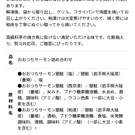
あります。
解凍後、袋から取り出し、グリル、フライパンで両面を焼いてお
召し上がりください。粕漬けは大変焦げやすいので、焼く際には
粕床を丁寧にぬぐい取ってから焼いてください。
高級料亭の焼き魚に負けない満足いただける味です。化粧箱入
り、熨斗対応可、ご贈答にぴったりです。
品
おおつちサーモン詰め合わせ
名
●おおつちサーモン銀鮭（塩）／銀鮭（岩手県大槌産）
（養殖）、塩
●おおつちサーモン銀鮭（西京漬）／銀鮭（岩手県大槌
産）（養殖）、米みそ、ブドウ糖果糖液糖、水あめ、酒
原
精、調味料（アミノ酸）、ウコン色素（一部に大豆・小
材
麦を含む）
料
●おおつちサーモン銀鮭（粕漬）／銀鮭（岩手県大槌
名
産）（養殖）、酒粕、ブドウ糖果糖液糖、食塩、米発酵
調味料、酒精、調味料（アミノ酸）（一部に大豆・小麦
を含む）>