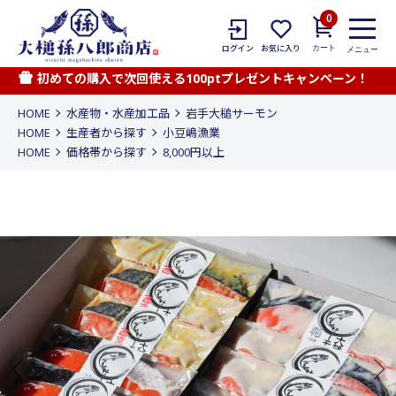
0
カート
ログイン
お気に入り
メニュー
初めての購入で次回使える100ptプレゼントキャンペーン！
HOME
水産物・水産加工品
岩手大槌サーモン
HOME
生産者から探す
小豆嶋漁業
HOME
価格帯から探す
8,000円以上