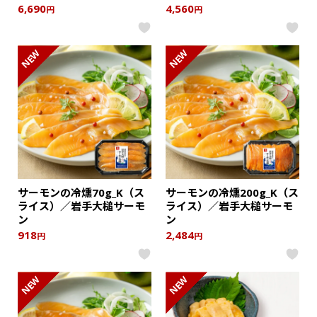
6,690
4,560
円
円
NEW
NEW
サーモンの冷燻70g_K（ス
サーモンの冷燻200g_K（ス
ライス）／岩手大槌サーモ
ライス）／岩手大槌サーモ
ン
ン
918
2,484
円
円
NEW
NEW