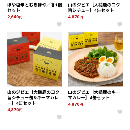
ほや塩辛とむきほや／各1個
山のジビエ［大槌鹿のコク
セット
旨シチュー］4缶セット
2,660
4,870
円
円
山のジビエ［大槌鹿のコク
山のジビエ［大槌鹿のキー
旨シチュー缶&キーマカレ
マカレー］4缶セット
ー］4缶セット
4,870
円
4,870
円