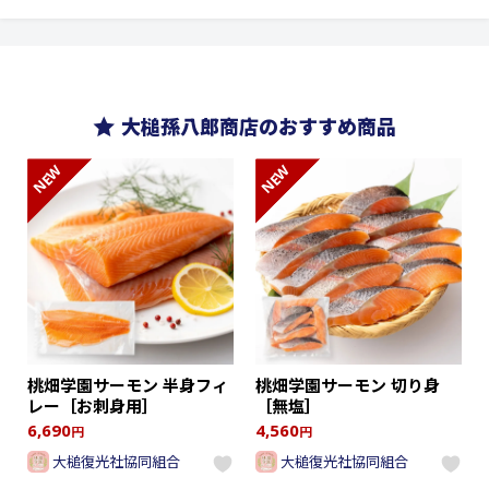
大槌孫八郎商店のおすすめ商品
NEW
NEW
桃畑学園サーモン 半身フィ
桃畑学園サーモン 切り身
レー［お刺身用］
［無塩］
6,690
4,560
円
円
大槌復光社協同組合
大槌復光社協同組合