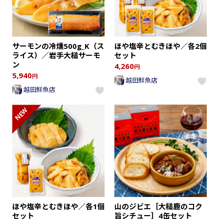
サーモンの冷燻500g_K（ス
ほや塩辛とむきほや／各2個
ライス）／岩手大槌サーモ
セット
ン
4,260
円
5,940
円
越田鮮魚店
越田鮮魚店
NEW
ほや塩辛とむきほや／各1個
山のジビエ［大槌鹿のコク
セット
旨シチュー］4缶セット