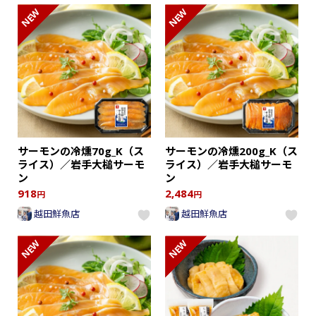
NEW
NEW
サーモンの冷燻70g_K（ス
サーモンの冷燻200g_K（ス
ライス）／岩手大槌サーモ
ライス）／岩手大槌サーモ
ン
ン
918
2,484
円
円
越田鮮魚店
越田鮮魚店
NEW
NEW