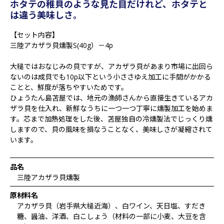
ホタテの稚貝のような見た目だけれど、ホタテと
は違う美味しさ。
【セット内容】
三陸アカザラ貝燻製S(40g）－4p
大槌ではおなじみの貝ですが、アカザラ貝があまり市場に出回ら
ないのは成貝でも10p以下という小ささゆえ加工に手間がかかる
ことと、鮮度が落ちやすいためです。
ひょうたん島苫屋では、地元の漁師さんから直接生きているアカ
ザラ貝を仕入れ、新鮮なうちに一つ一つ丁寧に燻製加工を始めま
す。芯まで加熱処理をした後、苫屋独自の冷燻製法でじっくり燻
しますので、貝の風味を損なうことなく、美味しさが凝縮されて
います。
品名
三陸アカザラ貝燻製
原材料名
アカザラ貝（岩手県大槌近海）、白ワイン、天日塩、すだき
糖、醤油、洋酒、白こしょう（材料の一部に小麦、大豆を含