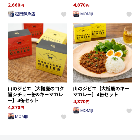
2,660
4,870
円
円
越田鮮魚店
MOMIJI
山のジビエ［大槌鹿のコク
山のジビエ［大槌鹿のキー
旨シチュー缶&キーマカレ
マカレー］4缶セット
ー］4缶セット
4,870
円
4,870
円
MOMIJI
MOMIJI