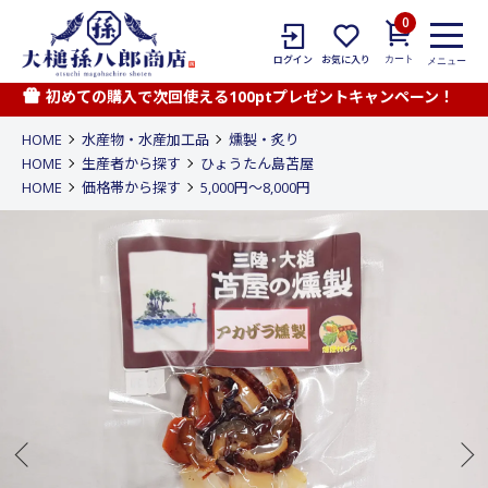
0
カート
ログイン
お気に入り
メニュー
初めての購入で次回使える100ptプレゼントキャンペーン！
HOME
水産物・水産加工品
燻製・炙り
HOME
生産者から探す
ひょうたん島苫屋
HOME
価格帯から探す
5,000円〜8,000円