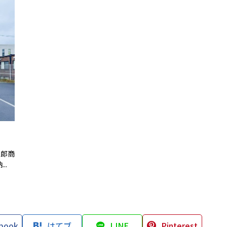
八郎商
..
book
はてブ
LINE
Pinterest