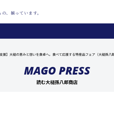
もの、揃っています。
興支援】大槌の恵みと想いを食卓へ。食べて応援する特産品フェア（大槌孫八
MAGO PRESS
読む大槌孫八郎商店