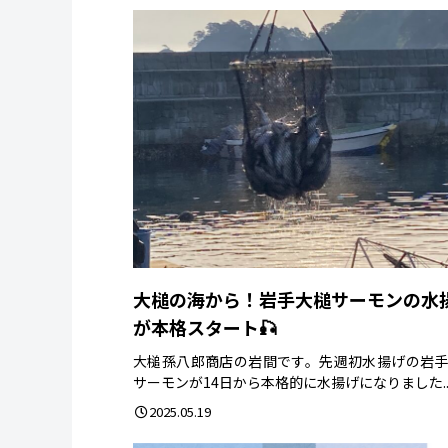
大槌の海から！岩手大槌サーモンの水
が本格スタート🎣
大槌孫八郎商店の岩間です。先週初水揚げの岩
サーモンが14日から本格的に水揚げになりました..
2025.05.19