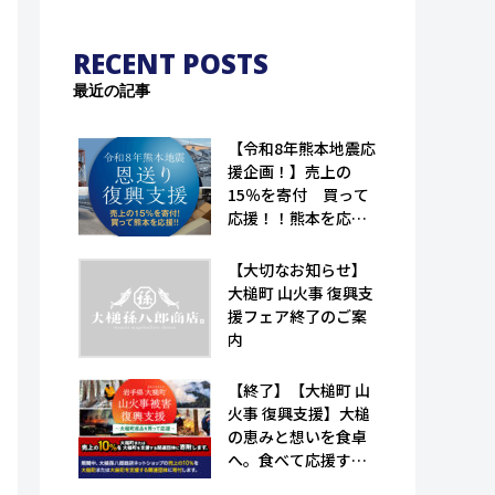
RECENT POSTS
最近の記事
【令和8年熊本地震応
援企画！】売上の
15％を寄付 買って
応援！！熊本を応
援！！｜恩送り復興
支援！！（大槌孫八
【大切なお知らせ】
郎商店）
大槌町 山火事 復興支
援フェア終了のご案
内
【終了】【大槌町 山
火事 復興支援】大槌
の恵みと想いを食卓
へ。食べて応援する
特産品フェア（大槌