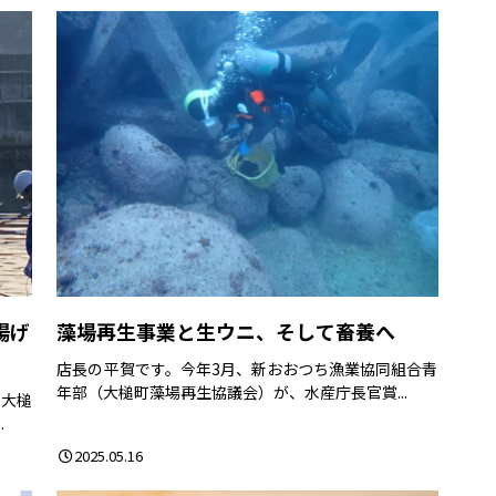
揚げ
藻場再生事業と生ウニ、そして畜養へ
店長の平賀です。今年3月、新おおつち漁業協同組合青
年部（大槌町藻場再生協議会）が、水産庁長官賞...
手大槌
.
2025.05.16