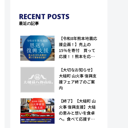
RECENT POSTS
最近の記事
【令和8年熊本地震応
援企画！】売上の
15％を寄付 買って
応援！！熊本を応
援！！｜恩送り復興
支援！！（大槌孫八
【大切なお知らせ】
郎商店）
大槌町 山火事 復興支
援フェア終了のご案
内
【終了】【大槌町 山
火事 復興支援】大槌
の恵みと想いを食卓
へ。食べて応援する
特産品フェア（大槌