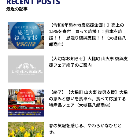
RECENT POSTS
最近の記事
【令和8年熊本地震応援企画！】売上の
15％を寄付 買って応援！！熊本を応
援！！｜恩送り復興支援！！（大槌孫八
郎商店）
【大切なお知らせ】大槌町 山火事 復興支
援フェア終了のご案内
【終了】【大槌町 山火事 復興支援】大槌
の恵みと想いを食卓へ。食べて応援する
特産品フェア（大槌孫八郎商店）
春の気配を感じる、やわらかなひとと
き。