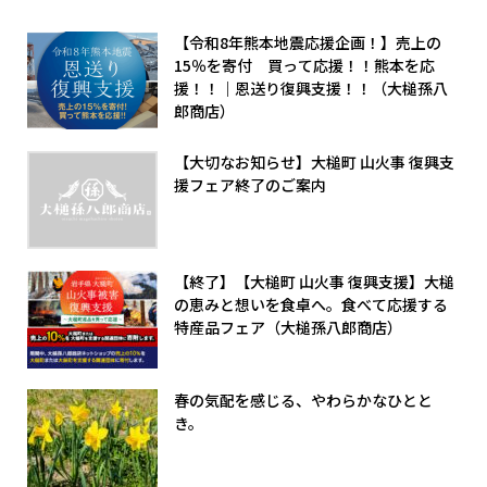
【令和8年熊本地震応援企画！】売上の
15％を寄付 買って応援！！熊本を応
援！！｜恩送り復興支援！！（大槌孫八
郎商店）
【大切なお知らせ】大槌町 山火事 復興支
援フェア終了のご案内
【終了】【大槌町 山火事 復興支援】大槌
の恵みと想いを食卓へ。食べて応援する
特産品フェア（大槌孫八郎商店）
春の気配を感じる、やわらかなひとと
き。