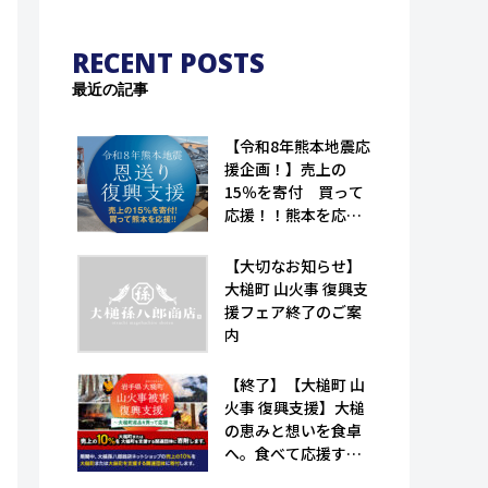
RECENT POSTS
最近の記事
【令和8年熊本地震応
援企画！】売上の
15％を寄付 買って
応援！！熊本を応
援！！｜恩送り復興
支援！！（大槌孫八
【大切なお知らせ】
郎商店）
大槌町 山火事 復興支
援フェア終了のご案
内
【終了】【大槌町 山
火事 復興支援】大槌
の恵みと想いを食卓
へ。食べて応援する
特産品フェア（大槌