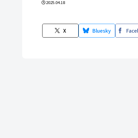
2025.04.18
X
Bluesky
Face