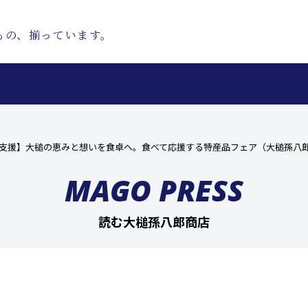
もの、揃っています。
興支援】大槌の恵みと想いを食卓へ。食べて応援する特産品フェア（大槌孫八
MAGO PRESS
読む大槌孫八郎商店