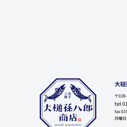
大槌
〒02
tel 0
fax 01
月曜日〜