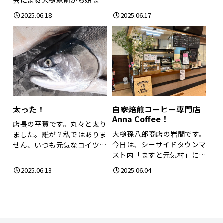
会による大槌駅前から始まる
ようです！大槌...
『町内コミュニテ...
2025.06.18
2025.06.17
太った！
自家焙煎コーヒー専門店
Anna Coffee！
店長の平賀です。丸々と太り
大槌孫八郎商店の岩間です。
ました。誰が？私ではありま
今日は、シーサイドタウンマ
せん、いつも元気なコイツら
スト内「ますと元気村」に新
です！今日水揚げ...
しくできた、とっ...
2025.06.13
2025.06.04