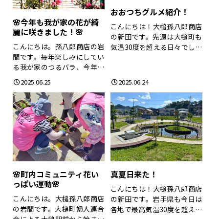
おおつちグルメ紹介！
🌸今年も我が家の花が綺
こんにちは！大槌孫八郎商店
麗に咲きました！🌸
の新田です。先週は大槌町も
こんにちは。孫八郎商店の岩
気温30度を超える日々でした
間です。毎年楽しみにしてい
が、今週はじめ...
る我が家のつるバラ、今年も
元気に咲いてくれ...
2025.06.25
2025.06.24
🌸町内コミュニティ花い
真夏日来た！
っぱい運動🌸
こんにちは！大槌孫八郎商店
こんにちは。大槌孫八郎商店
の新田です。岩手県も今日は
の岩間です。大槌町婦人連合
各地で最高気温30度を超える