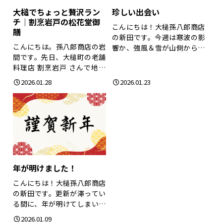
大槌でちょっと贅沢ラン
珍しい出会い
チ｜割烹岩戸の松花堂御
こんにちは！大槌孫八郎商店
膳
の新田です。今週は寒波の影
こんにちは。孫八郎商店の岩
響か、強風＆雪が山側から飛
間です。先日、大槌町の老舗
んできて非常に寒...
料理店 割烹岩戸 さんで地元
食材をふんだん...
2026.01.28
2026.01.23
年が明けました！
こんにちは！大槌孫八郎商店
の新田です。更新が滞ってい
る間に、年が明けてしまいま
した・・・（汗こ...
2026.01.09