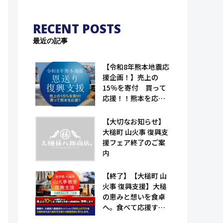
RECENT POSTS
最近の記事
【令和8年熊本地震応
援企画！】売上の
15％を寄付 買って
応援！！熊本を応
援！！｜恩送り復興
支援！！（大槌孫八
【大切なお知らせ】
郎商店）
大槌町 山火事 復興支
援フェア終了のご案
内
【終了】【大槌町 山
火事 復興支援】大槌
の恵みと想いを食卓
へ。食べて応援する
特産品フェア（大槌