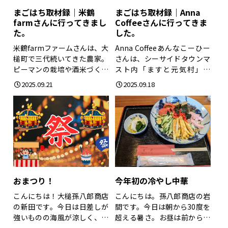
まごはち取材録｜米鶴
まごはち取材録｜Anna
farmさんに行ってきまし
Coffeeさんに行ってきま
た。
した。
米鶴farmファームさんは、大
Anna Coffeeあんなこーひー
槌町で三代続いてきた農家。
さんは、シーサイドタウンマ
ピーマンの栽培や酒米づくり
スト内「ますと元気村」に
に取り組んで...
2025...
2025.09.21
2025.09.18
おまつり！
今年初の冷やし中華
こんにちは！大槌孫八郎商店
こんにちは。孫八郎商店の岩
の新田です。今日は日差しが
間です。今日は朝から30度を
強いものの海風が涼しく、そ
超える暑さ。お昼は前から気
のギャップが気持...
になっていた、...