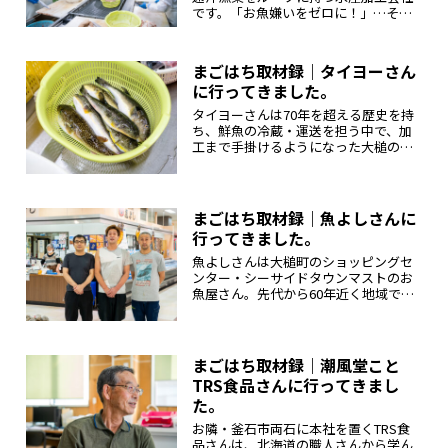
です。「お魚嫌いをゼロに！」…そし
て「もっとお魚好きになる」を合言葉
に、三陸の漁師町ならではのおいしさ
を引き出す知恵と、大槌の家庭の味を
まごはち取材録｜タイヨーさん
大切にした多彩な商品を生み出してい
に行ってきました。
ま...
タイヨーさんは70年を超える歴史を持
ち、鮮魚の冷蔵・運送を担う中で、加
工まで手掛けるようになった大槌の水
産品のスペシャリスト。三陸の魚介類
のうま味や風味、食感をより引き出す
味付けを日夜研究し、多彩な商品を生
み出しています。今回は鮮魚や水産加...
まごはち取材録｜魚よしさんに
行ってきました。
魚よしさんは大槌町のショッピングセ
ンター・シーサイドタウンマストのお
魚屋さん。先代から60年近く地域で親
しまれ、丁寧な仕事で作り上げる新鮮
な商品や目でもおいしい店頭は、多く
のお得意様と全国のファンから愛され
ています。今回は鮮魚や水産加工品を...
まごはち取材録｜潮風堂こと
TRS食品さんに行ってきまし
た。
お隣・釜石市両石に本社を置くTRS食
品さんは、北海道の職人さんから学ん