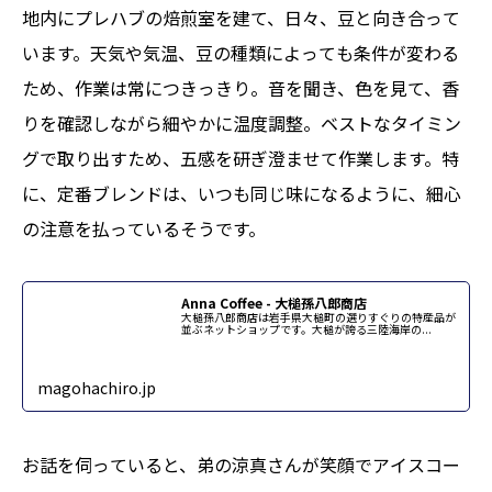
地内にプレハブの焙煎室を建て、日々、豆と向き合って
います。天気や気温、豆の種類によっても条件が変わる
ため、作業は常につきっきり。音を聞き、色を見て、香
りを確認しながら細やかに温度調整。ベストなタイミン
グで取り出すため、五感を研ぎ澄ませて作業します。特
に、定番ブレンドは、いつも同じ味になるように、細心
の注意を払っているそうです。
Anna Coffee - 大槌孫八郎商店
大槌孫八郎商店は岩手県大槌町の選りすぐりの特産品が
並ぶネットショップです。大槌が誇る三陸海岸の...
magohachiro.jp
お話を伺っていると、弟の涼真さんが笑顔でアイスコー