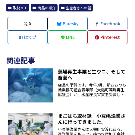
取材メモ
商品の紹介
生産者さんの話
X
Bluesky
Facebook
はてブ
LINE
Pinterest
関連記事
藻場再生事業と生ウニ、そして
畜養へ
店長の平賀です。今年3月、新おおつち
漁業協同組合青年部（大槌町藻場再生
協議会）が、水産庁長官賞を受賞しま
した！敵対がちな漁師とダイバーが組
み海の砂漠化防ぐ 観光や教育とも連
携 -朝日新聞増えすぎたウニを駆除
し、繁茂する藻場を再生することで、...
まごはち取材録｜小豆嶋漁業さ
んに行ってきました。
小豆嶋漁業さんは大槌町安渡にある、
遠洋漁業をルーツに持つ水産加工会社