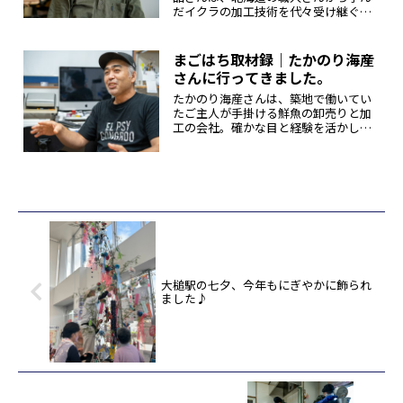
だイクラの加工技術を代々受け継ぐ会
社。独自ブランドである潮風堂は、原
点とする大槌の浜の潮風を忘れず、三
陸の気候と風土を活かした商品づくり
まごはち取材録｜たかのり海産
に取り組んでいくという思いが込めら...
さんに行ってきました。
たかのり海産さんは、築地で働いてい
たご主人が手掛ける鮮魚の卸売りと加
工の会社。確かな目と経験を活かして
仕入れる三陸の新鮮な魚介類と、海の
恵みを無駄なく使った加工品は大槌か
ら全国へ出荷され、そのおいしさを今
日も発信し続けています。今回は鮮魚
や...
大槌駅の七夕、今年もにぎやかに飾られ
ました♪