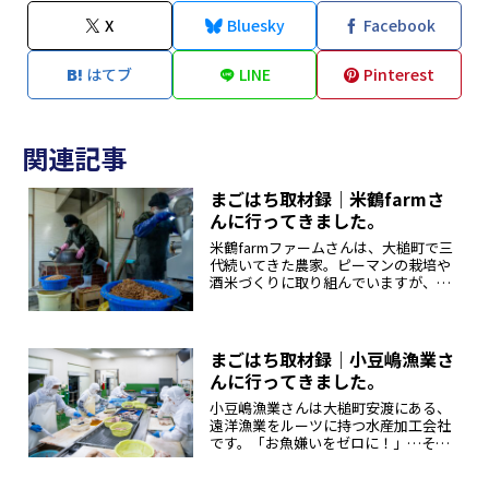
X
Bluesky
Facebook
はてブ
LINE
Pinterest
関連記事
まごはち取材録｜米鶴farmさ
んに行ってきました。
米鶴farmファームさんは、大槌町で三
代続いてきた農家。ピーマンの栽培や
酒米づくりに取り組んでいますが、中
でも最近ホットな商品が、手づくりの
味噌。初代の芳江よしえさんから受け
継いだ、地域に伝わる昔ながらの手法
で生み出す味噌の味を、二代目の上...
まごはち取材録｜小豆嶋漁業さ
んに行ってきました。
小豆嶋漁業さんは大槌町安渡にある、
遠洋漁業をルーツに持つ水産加工会社
です。「お魚嫌いをゼロに！」…そし
て「もっとお魚好きになる」を合言葉
に、三陸の漁師町ならではのおいしさ