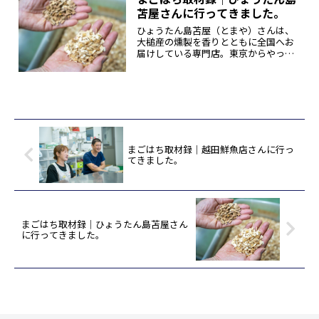
に取り組んでいくという思いが込めら...
苫屋さんに行ってきました。
ひょうたん島苫屋（とまや）さんは、
大槌産の燻製を香りとともに全国へお
届けしている専門店。東京からやって
きたご主人がおいしさに惚れ込んだ三
陸の魚介類と、地元の木材を使い分け
たこだわりの煙で仕上げる燻製は、新
たな名物として注目を集めています。
今...
まごはち取材録｜越田鮮魚店さんに行っ
てきました。
まごはち取材録｜ひょうたん島苫屋さん
に行ってきました。