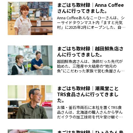
を引き出す知恵と、大槌の家庭の味を
まごはち取材録｜Anna Coffee
大切にした多彩な商品を生み出してい
さんに行ってきました。
ま...
Anna Coffeeあんなこーひーさんは、シ
ーサイドタウンマスト内「ますと元気
村」に2025年2月にオープンした、自家
焙煎コーヒーのお店。選りすぐりの豆
を丁寧に焙煎し、鮮度の高い「飲み
頃」のコーヒーを提供しています。マ
スト1階の店舗にお邪...
まごはち取材録｜越田鮮魚店さ
んに行ってきました。
越田鮮魚店さんは、漁師だった先代が
始めた、三陸産や大槌産の“地元の
魚”にこだわった家族で営む魚屋さん。
越田さんが思う大槌らしさを込めたシ
ンプルながら味わい深いおいしさは、
町内はもちろん全国に多くのファンを
まごはち取材録｜潮風堂こと
持ち、今日もふるさと・大槌の味を発
TRS食品さんに行ってきまし
信...
た。
お隣・釜石市両石に本社を置くTRS食
品さんは、北海道の職人さんから学ん
だイクラの加工技術を代々受け継ぐ会
社。独自ブランドである潮風堂は、原
点とする大槌の浜の潮風を忘れず、三
陸の気候と風土を活かした商品づくり
まごはち取材録｜ひょうたん島