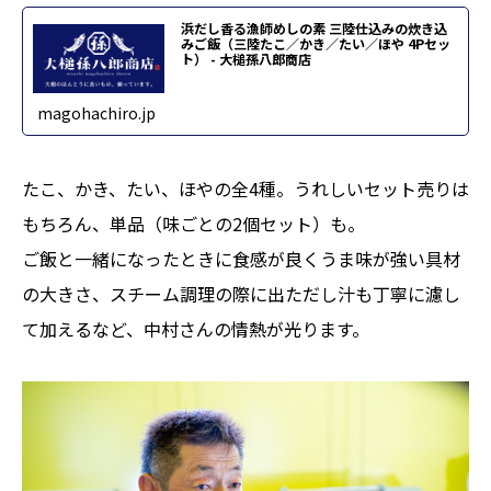
浜だし香る漁師めしの素 三陸仕込みの炊き込
みご飯（三陸たこ／かき／たい／ほや 4Pセッ
ト） - 大槌孫八郎商店
magohachiro.jp
たこ、かき、たい、ほやの全4種。うれしいセット売りは
もちろん、単品（味ごとの2個セット）も。
ご飯と一緒になったときに食感が良くうま味が強い具材
の大きさ、スチーム調理の際に出ただし汁も丁寧に濾し
て加えるなど、中村さんの情熱が光ります。