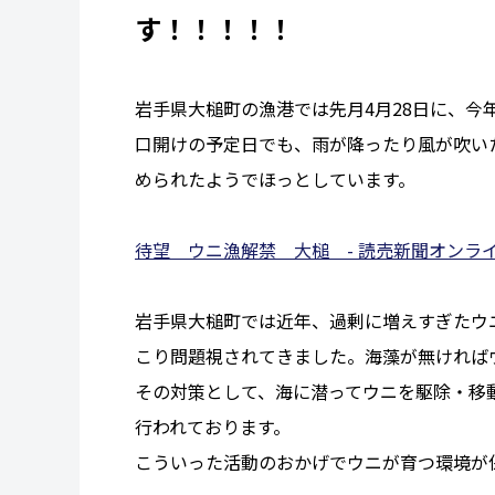
す！！！！！
岩手県大槌町の漁港では先月4月28日に、今
口開けの予定日でも、雨が降ったり風が吹い
められたようでほっとしています。
待望 ウニ漁解禁 大槌 - 読売新聞オンラ
岩手県大槌町では近年、過剰に増えすぎたウ
こり問題視されてきました。海藻が無ければ
その対策として、海に潜ってウニを駆除・移
行われております。
こういった活動のおかげでウニが育つ環境が