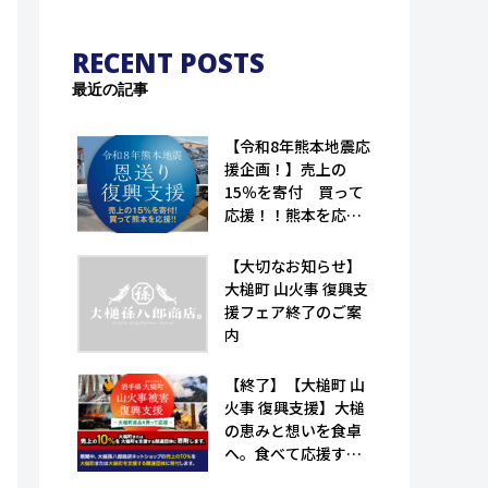
RECENT POSTS
最近の記事
【令和8年熊本地震応
援企画！】売上の
15％を寄付 買って
応援！！熊本を応
援！！｜恩送り復興
支援！！（大槌孫八
【大切なお知らせ】
郎商店）
大槌町 山火事 復興支
援フェア終了のご案
内
【終了】【大槌町 山
火事 復興支援】大槌
の恵みと想いを食卓
へ。食べて応援する
特産品フェア（大槌