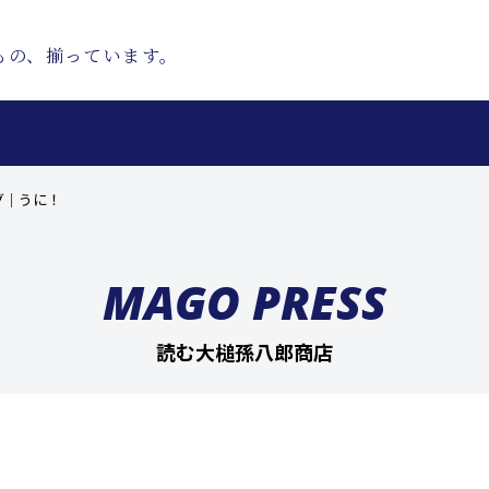
もの、揃っています。
グ｜うに！
MAGO PRESS
読む大槌孫八郎商店