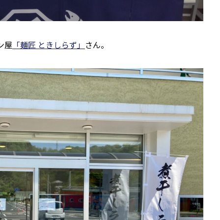
ン屋
「麺匠 ときしらず」
さん。