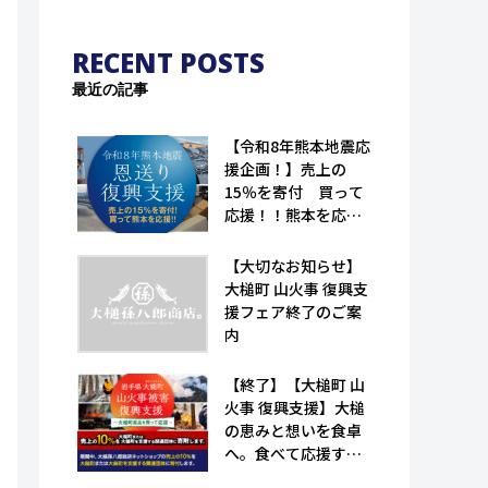
RECENT POSTS
最近の記事
【令和8年熊本地震応
援企画！】売上の
15％を寄付 買って
応援！！熊本を応
援！！｜恩送り復興
支援！！（大槌孫八
【大切なお知らせ】
郎商店）
大槌町 山火事 復興支
援フェア終了のご案
内
【終了】【大槌町 山
火事 復興支援】大槌
の恵みと想いを食卓
へ。食べて応援する
特産品フェア（大槌