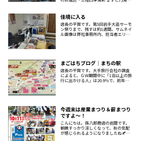
へ行ってきました。ミネラルたっぷり
の天然水を使っていて、肌あたりがと
っても優しいんです。湯船にゆったり
佳境に入る
浸かっていると、じんわり体の芯から...
店長の平賀です。第5回岩手大追サーモ
ン祭りまで、残すは約1週間。サムネイ
ル画像は弊社事務所内、担当者エリア
です。そりゃこうなりますな。情報は
コチラから、お得な「つかみ取り券付
き宿泊プラン」あります！大槌町観光
交流協会Facebookでも発信...
まごはちブログ｜まちの駅
店長の平賀です。大手旅行会社の調査
によると、ＧＷ期間中に「1泊以上の旅
行に出かける人」は20.9％で、前年比
5.6ポイントの減少とのこと。「混雑す
るから」という理由が1番のようです
が、「高いから」が本音のような気も
する昨今ですね。宿泊費なん...
今週末は産業まつり＆薪まつり
ですよ～！
こんにちは。孫八郎商店の岩間です。
朝晩すっかり涼しくなって、秋の気配
が感じられるようになりましたね🍂今
週末、大槌町で開催されるイベントを