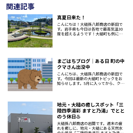
関連記事
真夏日来た！
こんにちは！大槌孫八郎商店の新田で
す。岩手県も今日は各地で最高気温30
度を超えるようです！大槌町も例に漏
れず・・・暑いです！！！サムネイル
の写真は、大槌町文化交流センター
「おしゃっち」隣の「御社地公園」で
す。水場は何となく涼しい気がするか
も...
まごはちブログ｜ある日 町の中
クマさん出没中
こんにちは、大槌孫八郎商店の新田で
す。今回は最新の大槌町トピックをお
知らせします。5月に入ってから、クマ
出没の放送が連日鳴り響いていて大変
です！大槌町役場公式Lineを遡るに、
今月（おそらく今年）1回目のクマ広報
は5月8日、大槌町27地割霜...
地元・大槌の癒しスポット「三
陸四季湯彩 ますと乃湯」でとと
のう休日♨️
大槌孫八郎商店の岩間です。週末の疲
れを癒しに、地元・大槌にある天然水
のお風呂「三陸四季湯彩 ますと乃湯」