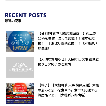
RECENT POSTS
最近の記事
【令和8年熊本地震応援企画！】売上の
15％を寄付 買って応援！！熊本を応
援！！｜恩送り復興支援！！（大槌孫八
郎商店）
【大切なお知らせ】大槌町 山火事 復興支
援フェア終了のご案内
【終了】【大槌町 山火事 復興支援】大槌
の恵みと想いを食卓へ。食べて応援する
特産品フェア（大槌孫八郎商店）