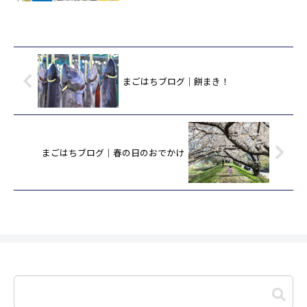
紹介します！まず、10月11日（金）は
「第27回 おおつち産業まつり」※雨天
決行・荒天中止 会場：海づく...
まごはちブログ｜餅まき！
まごはちブログ｜春の日のおでかけ