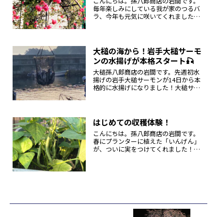
こんにちは。孫八郎商店の岩間です。
毎年楽しみにしている我が家のつるバ
ラ、今年も元気に咲いてくれました✨
ご近所の方からも「今年も綺麗に咲い
たね」と声をかけてもらえるのが嬉し
いですね。大好きなピンク色、本当に
癒されます。アンネの薔薇の特徴：咲
大槌の海から！岩手大槌サーモ
き...
ンの水揚げが本格スタート🎣
大槌孫八郎商店の岩間です。先週初水
揚げの岩手大槌サーモンが14日から本
格的に水揚げになりました！大槌サー
モンは、岩手県大槌町の美しい海で育
った養殖サーモンで、ほどよい脂と引
き締まった身が特徴。お刺身はもちろ
ん、焼いても煮ても、まさに絶品です...
はじめての収穫体験！
こんにちは。孫八郎商店の岩間です。
春にプランターに植えた「いんげん」
が、ついに実をつけてくれました！毎
日子どもと一緒に水やりをして、「ま
だかな〜」と楽しみにしていた成果。
ぷっくりとした緑のさやを見つけたと
きは、ふたりで感動しました。そのい
ん...