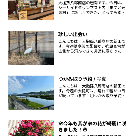
大槌孫八郎商店の岩間です。今日は、
シーサイドタウンマスト内「ますと元
気村」に新しくできた、とっても素敵
なコーヒー屋さんをご紹介します♪そ
の名も Anna Coffee（アンナコーヒ
ー）。2025年2月20日にオープンした
ばかりの、自家焙煎コ...
珍しい出会い
こんにちは！大槌孫八郎商店の新田で
す。今週は寒波の影響か、強風＆雪が
山側から飛んできて非常に寒かったで
す((´д｀)) ﾌﾞﾙﾌﾞﾙ先月～先々月くらい
から、事務所近くの水路に白い鳥が来
ています。白鳥ですかね？GoogleのAI
に聞いてみたら...
つかみ取り予約 / 写真
こんにちは！大槌孫八郎商店の新田で
す。今週の大槌町は、晴れて暖かい日
が続いています！〇つかみ取り予約昨
日5月28日は、岩手大槌サーモン祭りで
行われる、サーモンつかみ取りの事前
予約が行われました！例年先着順で受
付を行っており、今回も開始時刻の...
🌸今年も我が家の花が綺麗に咲
きました！🌸