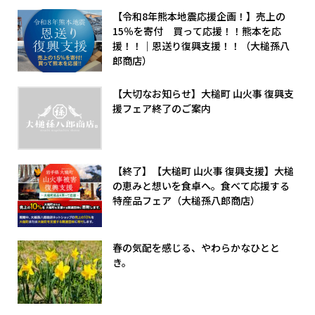
【令和8年熊本地震応援企画！】売上の
15％を寄付 買って応援！！熊本を応
援！！｜恩送り復興支援！！（大槌孫八
郎商店）
【大切なお知らせ】大槌町 山火事 復興支
援フェア終了のご案内
【終了】【大槌町 山火事 復興支援】大槌
の恵みと想いを食卓へ。食べて応援する
特産品フェア（大槌孫八郎商店）
春の気配を感じる、やわらかなひとと
き。