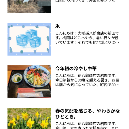
す((´д｀)) ﾌﾞﾙﾌﾞﾙ先月～先々月くらい
から、事務所近くの水路に白い鳥が来
ています。白鳥ですかね？GoogleのAI
に聞いてみたら...
氷
こんにちは！大槌孫八郎商店の新田で
す。梅雨はどこへやら、暑い日々が続
いています！それでも他地域よりはマ
シな気候ですが・・・じゅうぶん暑い
ものは暑いです事務所には、倉庫から
引っ張り出してきた製氷機が導入され
ました！いつも飲んでいるジュースや
お...
今年初の冷やし中華
こんにちは。孫八郎商店の岩間です。
今日は朝から30度を超える暑さ。お昼
は前から気になっていた、町内で80代
のお母さんが一人で経営している和風
喫茶 芳苑さんへ行ってきました。注文
したのは、「冷やし中華」。彩り豊か
な具材がたっぷりのっていて、食...
春の気配を感じる、やわらかな
ひととき。
こんにちは。孫八郎商店の岩間です。
今日は、立ち寄った大槌駅前で、思わ