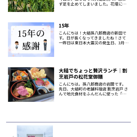
ず足を止めてしまいました。花壇には
すいせんが見事に咲きそろい、やさし
い黄色が春の光に映えて、とてもきれ
いで思わず写真を一枚。小鎚神社には
桜が咲き始めていて、春の訪れを静か
15年
に...
こんにちは！大槌孫八郎商店の新田で
す。日が長くなってきましたね！さて
一昨日は東日本大震災の発生日、3月11
日でしたね。もう15年にもなるんです
ね・・・震災前の人生より震災後の人
生の方が長くなってしまいました（年
齢のバレる発言）今でも大槌町を...
大槌でちょっと贅沢ランチ｜割
烹岩戸の松花堂御膳
こんにちは。孫八郎商店の岩間です。
先日、大槌町の老舗料理店 割烹岩戸 さ
んで地元食材をふんだんに使った「大
槌之極 松花堂御膳」 をいただいてきま
した。炭火でじっくり焼いた 岩手大槌
サーモンの一塩焼き、地元で狩猟され
た MOMIJI大槌鹿の藁...