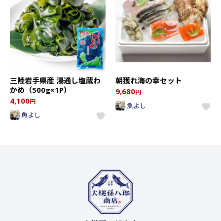
三陸岩手県産 湯通し塩蔵わ
朝獲れ海の幸セット
かめ（500g×1P）
9,680
円
4,100
円
魚よし
魚よし