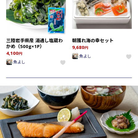
三陸岩手県産 湯通し塩蔵わ
朝獲れ海の幸セット
かめ（500g×1P）
9,680
円
4,100
円
魚よし
魚よし