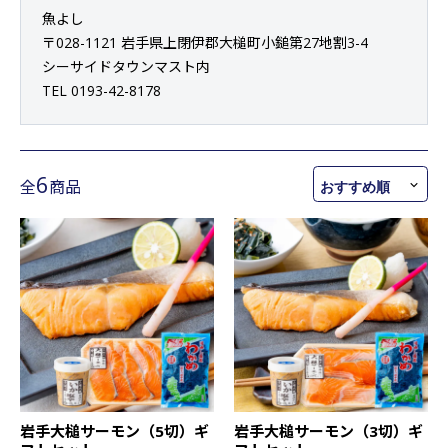
魚よし
〒028-1121 岩手県上閉伊郡大槌町小鎚第27地割3-4
シーサイドタウンマスト内
TEL 0193-42-8178
6
全
商品
岩手大槌サーモン（5切）ギ
岩手大槌サーモン（3切）ギ