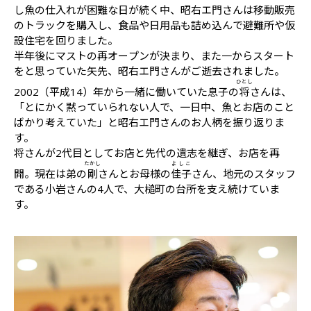
し魚の仕入れが困難な日が続く中、昭右エ門さんは移動販売
のトラックを購入し、食品や日用品も詰め込んで避難所や仮
設住宅を回りました。
半年後にマストの再オープンが決まり、また一からスタート
をと思っていた矢先、昭右エ門さんがご逝去されました。
ひとし
2002（平成14）年から一緒に働いていた息子の
将
さんは、
「とにかく黙っていられない人で、一日中、魚とお店のこと
ばかり考えていた」と昭右エ門さんのお人柄を振り返りま
す。
将さんが2代目としてお店と先代の遺志を継ぎ、お店を再
たかし
よしこ
開。現在は弟の
剛
さんとお母様の
佳子
さん、地元のスタッフ
である小岩さんの4人で、大槌町の台所を支え続けていま
す。