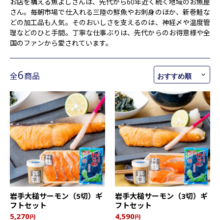
お店を構える魚よしさんは、先代から60年近く続く地域のお魚屋
さん。毎朝市場で仕入れる三陸の鮮魚やお刺身のほか、新巻鮭な
どの加工品も人気。そのおいしさを支えるのは、神経〆や温度管
理などのひと手間。丁寧な仕事ぶりは、先代からのお得意様や全
国のファンから愛されています。
6
全
商品
岩手大槌サーモン（5切）ギ
岩手大槌サーモン（3切）ギ
フトセット
フトセット
5,270
4,590
円
円