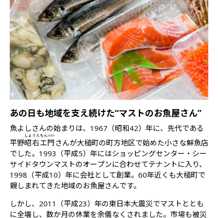
あの日も地域を支え続けた“マストのお魚屋さん”
魚よしさんの始まりは、1967（昭和42）年に、先代である
しょうえもん/rt>
平野
昭右エ門
さんが大槌町の町方地区で始めた小さな鮮魚店
でした。1993（平成5）年にはショッピングセンター・シー
サイドタウンマストのオープンに合わせてテナントに入り、
1998（平成10）年に会社として創業。60年近くも大槌町で
親しまれてきた地域のお魚屋さんです。
しかし、2011（平成23）年の東日本大震災でマストととも
に全壊し、数か月の休業を余儀なくされました。市場も被災