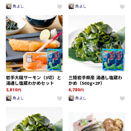
魚よし
魚よし
岩手大槌サーモン（3切）と
三陸岩手県産 湯通し塩蔵わ
湯通し塩蔵わかめセット
かめ（500g×2P）
3,810
6,780
円
円
魚よし
魚よし