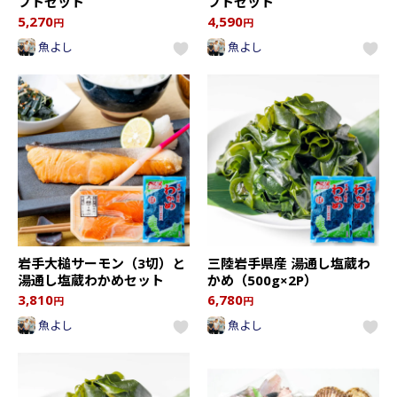
フトセット
フトセット
5,270
4,590
円
円
魚よし
魚よし
岩手大槌サーモン（3切）と
三陸岩手県産 湯通し塩蔵わ
湯通し塩蔵わかめセット
かめ（500g×2P）
3,810
6,780
円
円
魚よし
魚よし