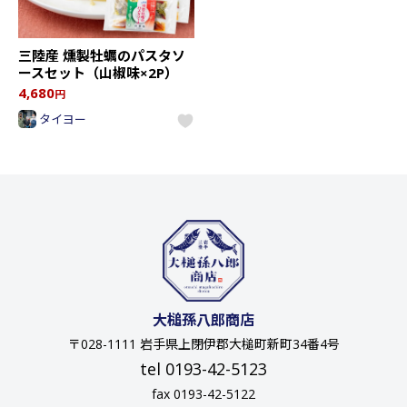
三陸産 燻製牡蠣のパスタソ
ースセット（山椒味×2P）
4,680
円
タイヨー
大槌孫八郎商店
〒028-1111 岩手県上閉伊郡大槌町新町34番4号
tel 0193-42-5123
fax 0193-42-5122