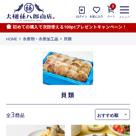
0
カート
ログイン
お気に入り
メニュー
初めての購入で次回使える100ptプレゼントキャンペーン！
HOME
水産物・水産加工品
貝類
貝類
3
全
商品