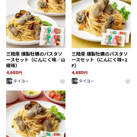
三陸産 燻製牡蠣のパスタソ
三陸産 燻製牡蠣のパスタソ
ースセット（にんにく味／山
ースセット（にんにく味×2
椒味）
P）
4,680
4,680
円
円
タイヨー
タイヨー