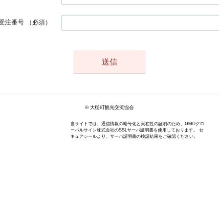
受注番号
（必須）
© 大槌町観光交流協会
当サイトでは、通信情報の暗号化と実在性の証明のため、GMOグロ
ーバルサイン株式会社のSSLサーバ証明書を使用しております。 セ
キュアシールより、サーバ証明書の検証結果をご確認ください。