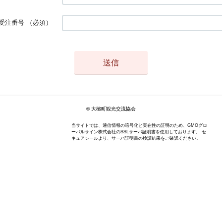
受注番号
（必須）
© 大槌町観光交流協会
当サイトでは、通信情報の暗号化と実在性の証明のため、GMOグロ
ーバルサイン株式会社のSSLサーバ証明書を使用しております。 セ
キュアシールより、サーバ証明書の検証結果をご確認ください。