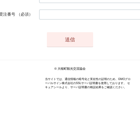
受注番号
（必須）
© 大槌町観光交流協会
当サイトでは、通信情報の暗号化と実在性の証明のため、GMOグロ
ーバルサイン株式会社のSSLサーバ証明書を使用しております。 セ
キュアシールより、サーバ証明書の検証結果をご確認ください。