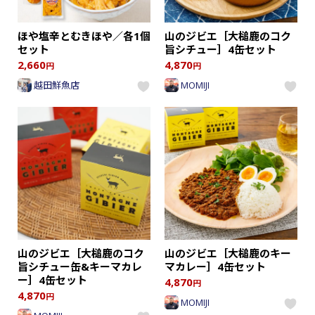
ほや塩辛とむきほや／各1個
山のジビエ［大槌鹿のコク
セット
旨シチュー］4缶セット
2,660
4,870
円
円
越田鮮魚店
MOMIJI
山のジビエ［大槌鹿のコク
山のジビエ［大槌鹿のキー
旨シチュー缶&キーマカレ
マカレー］4缶セット
ー］4缶セット
4,870
円
4,870
円
MOMIJI