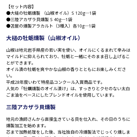
【セット内容】
●大槌の牡蛎燻製 （山椒オイル）S 120g─1袋
●三陸アカザラ貝燻製 S 40g─1袋
●苫屋の燻製アラカルト（3種入）各10g─1袋
大槌の牡蛎燻製（山椒オイル）
山椒は地元岩手県産の若い実を使い、オイルにくるまれて辛みは
マイルドに抑えられており、牡蛎と一緒にそのまま召し上げるこ
とができます。
オイル漬の牡蛎を爽やかな山椒の香りとともにお楽しみくださ
い。
平成28年度いわて特産品コンクール入賞商品です。
人気の「牡蠣燻製のオイル漬け」は、すっきりとクセのない太白
ごま油をベースにしたブレンドオイルを使用しています。
三陸アカザラ貝燻製
地元の漁師さんから直接生きている貝を仕入れ、その日のうちに
燻製加工を始めます。
芯まで加熱処理をした後、当社独自の冷燻製法でじっくり燻しま