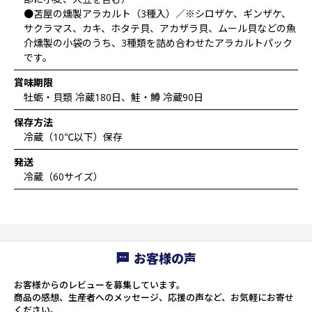
●苫屋の燻製アラカルト（3種入）／※シロザケ、ギンザケ、
サクラマス、カキ、ホタテ貝、アカザラ貝、ムール貝などの魚
介燻製の小袋のうち、3種類を詰め合わせたアラカルトパック
です。
賞味期限
牡蛎・貝類 冷蔵180日、鮭・鱒 冷蔵90日
保存方法
冷蔵（10℃以下）保存
発送
冷蔵（60サイズ）
お客様の声
お客様からのレビューを募集しています。
商品の感想、生産者へのメッセージ、応援の声など、お気軽にお寄せ
ください。