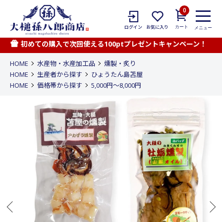
0
カート
ログイン
お気に入り
メニュー
初めての購入で次回使える100ptプレゼントキャンペーン！
HOME
水産物・水産加工品
燻製・炙り
HOME
生産者から探す
ひょうたん島苫屋
HOME
価格帯から探す
5,000円〜8,000円