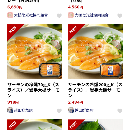
レー［お刺身用］
［無塩］
6,690
4,560
円
円
大槌復光社協同組合
大槌復光社協同組合
NEW
NEW
サーモンの冷燻70g_K（ス
サーモンの冷燻200g_K（ス
ライス）／岩手大槌サーモ
ライス）／岩手大槌サーモ
ン
ン
918
2,484
円
円
越田鮮魚店
越田鮮魚店
NEW
NEW