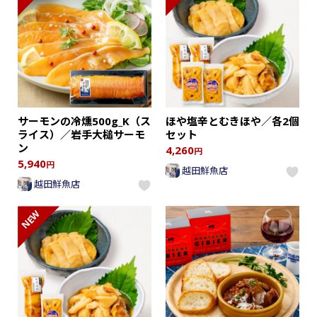
サーモンの冷燻500g_K（ス
ほや塩辛とむきほや／各2個
ライス）／岩手大槌サーモ
セット
ン
4,260
円
5,940
円
越田鮮魚店
越田鮮魚店
NEW