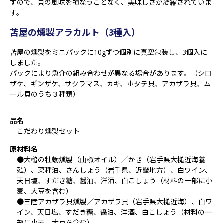
すので、貝の風味を損なうことなく、美味しさが凝縮されていま
す。
苫屋の燻製アラカルト（3種入）
苫屋の燻製をミニパックに10gずつ個別に真空包装し、3個入に
しました。
パックにより魚介の組み合わせが異なる場合があります。（シロ
ザケ、ギンザケ、サクラマス、カキ、ホタテ貝、アカザラ貝、ム
ール貝のうち３種類）
品名
こだわり燻製セット
原材料名
●大槌の牡蛎燻製（山椒オイル）／かき（岩手県大槌近海養
殖）、菜種油、さんしょう（岩手県、近畿地方）、白ワイン、
天日塩、すだき糖、醤油、洋酒、白こしょう（材料の一部に小
麦、大豆を含む）
●三陸アカザラ貝燻製／アカザラ貝（岩手県大槌近海）、白ワ
イン、天日塩、すだき糖、醤油、洋酒、白こしょう（材料の一
部に小麦、大豆を含む）